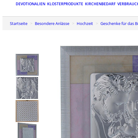
DEVOTIONALIEN
KLOSTERPRODUKTE
KIRCHENBEDARF
VERBRAUC
Startseite
Besondere Anlässe
Hochzeit
Geschenke für das 