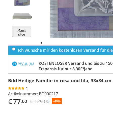
Previous
slide
Next
slide
Ich wünsche mir den kostenlosen Versand für dies
KOSTENLOSER Versand und bis zu 150
Ersparnis für nur 8,90€/Jahr.
Bild Heilige Familie in rosa und lila, 33x34 cm
1
Artikelnummer:
BO000217
€
77
€ 129,00
,00
-40%