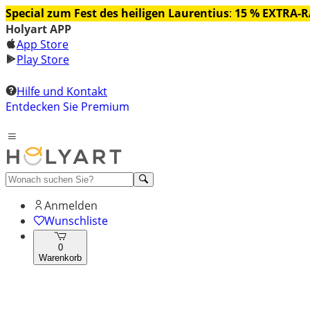
Special zum Fest des heiligen Laurentius
:
15 % EXTRA-
Holyart APP
App Store
Play Store
Hilfe und Kontakt
Entdecken Sie Premium
Anmelden
Wunschliste
0
Warenkorb