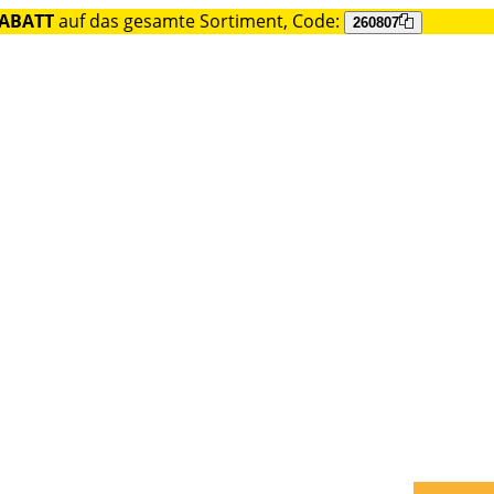
RABATT
auf das gesamte Sortiment, Code:
260807