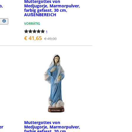
e
Muttergottes von
b,
Medjugorje, Marmorpulver,
farbig gefasst, 30 cm,
AUßENBEREICH
VORRÄTIG
1
€ 41,65
€ 49,00
BESTELLEN
Muttergottes von
er
Medjugorje, Marmorpulver,
farbig gefasst, 20 cm,