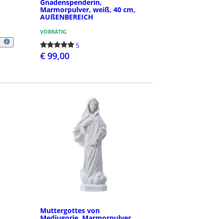
Gnadenspenderin,
Marmorpulver, weiß, 40 cm,
AUßENBEREICH
VORRÄTIG
5
€ 99,00
BESTELLEN
Muttergottes von
Medjugorje, Marmorpulver,