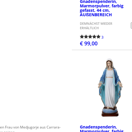
Gnadenspenderin,
Marmorpulver, farbig
gefasst, 44 cm,
AUßENBEREICH
DEMNÄCHST WIEDER
ERHÄLTLICH
3
€ 99,00
BESTELLEN
Gnadenspenderin,
eben Frau von Medjugorje aus Carrara-
Marmorpulver, farbig