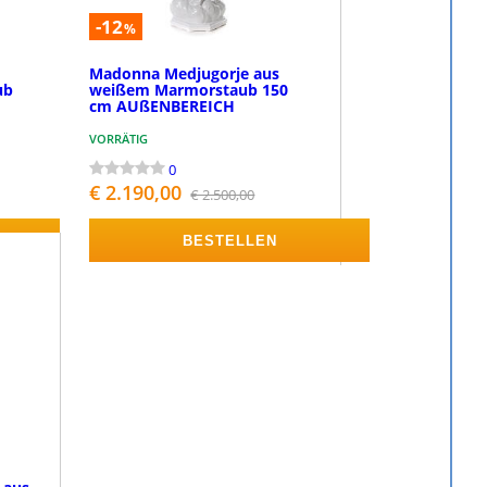
-12
%
t
Madonna Medjugorje aus
ub
weißem Marmorstaub 150
cm AUßENBEREICH
VORRÄTIG
0
€ 2.190,00
€ 2.500,00
BESTELLEN