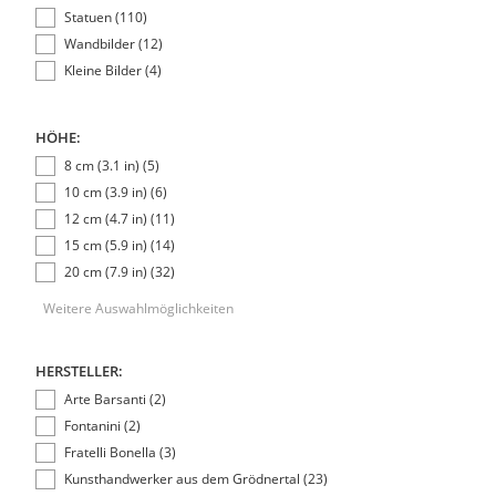
Statuen (110)
Wandbilder (12)
Kleine Bilder (4)
HÖHE:
8 cm (3.1 in) (5)
10 cm (3.9 in) (6)
12 cm (4.7 in) (11)
15 cm (5.9 in) (14)
20 cm (7.9 in) (32)
Weitere Auswahlmöglichkeiten
HERSTELLER:
Arte Barsanti (2)
Fontanini (2)
Fratelli Bonella (3)
Kunsthandwerker aus dem Grödnertal (23)