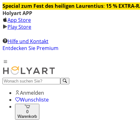
Special zum Fest des heiligen Laurentius
:
15 % EXTRA-
Holyart APP
App Store
Play Store
Hilfe und Kontakt
Entdecken Sie Premium
Anmelden
Wunschliste
0
Warenkorb