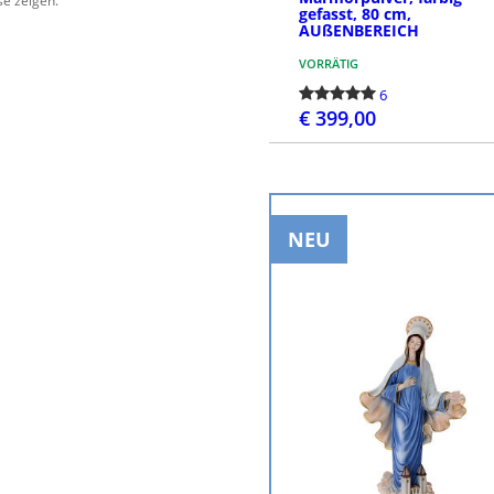
se zeigen.
gefasst, 80 cm,
AUßENBEREICH
VORRÄTIG
6
€ 399,00
BESTELLEN
NEU