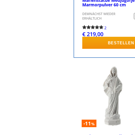
Marienstatue Medjugorje
Marmorpulver 60 cm
DEMNÄCHST WIEDER
ERHÄLTLICH
2
€ 219,00
BESTELLEN
-11
%