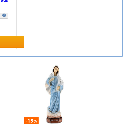
 aus
-15
%