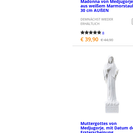
Madonna von Medjugorj
aus weißem Marmorstau
30 cm AUßEN
DEMNÄCHST WIEDER
ERHÄLTLICH
8
€ 39,90
€ 44,90
BESTELLEN
Muttergottes von
Medjugorje, mit Datum d
Ersterscheinung,