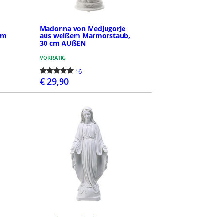
Madonna von Medjugorje
cm
aus weißem Marmorstaub,
30 cm AUßEN
VORRÄTIG
16
€ 29,90
BESTELLEN