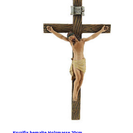
Kruzifix bemalte Holzmasse 20cm