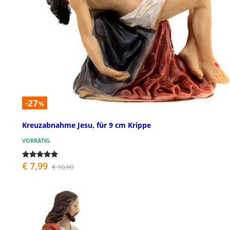
-27
%
Kreuzabnahme Jesu, für 9 cm Krippe
VORRÄTIG
€ 7,99
€ 10,90