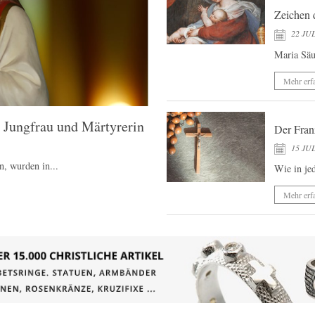
Zeichen 
22 JUL
Maria Säug
Mehr erf
r Jungfrau und Märtyrerin
Der Fran
15 JUL
n, wurden in...
Wie in je
Mehr erf