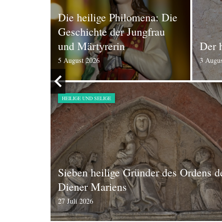
chied
le und
Die heilige Philomena: Die
wir
Geschichte der Jungfrau
und Märtyrerin
Der 
5 August 2026
3 Augu
HEILIGE UND SELIGE
: Ein
Sieben heilige Gründer des Ordens d
s Leben
Diener Mariens
27 Juli 2026