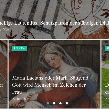
heilige Laurentius, Schutzpatron der ständigen Di
st 2026
RELIGION
H
Maria Lactans oder Maria Säugend:
er
Gott wird Mensch im Zeichen der
D
Frau
d
22 Juli 2026
20