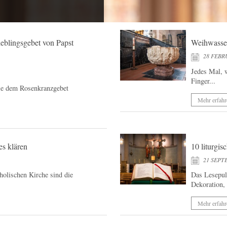
eblingsgebet von Papst
Weihwasser
28 FEBR
Jedes Mal, 
Finger...
die dem Rosenkranzgebet
Mehr erfahr
es klären
10 liturgis
21 SEPT
tholischen Kirche sind die
Das Lesepult
Dekoration, 
Mehr erfahr