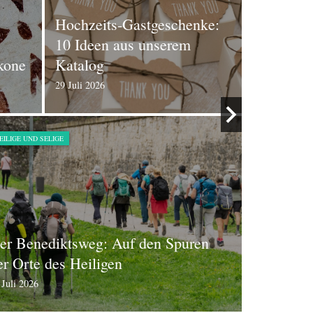
Hochzeits-Gastgeschenke:
Der Fran
10 Ideen aus unserem
Rosenkra
akone
Katalog
voller Fr
29 Juli 2026
15 Juli 2026
EILIGE UND SELIGE
HEILIGE UND S
er Benediktsweg: Auf den Spuren
Der heili
er Orte des Heiligen
Vorsehu
 Juli 2026
6 Juli 2026