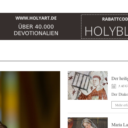
Der heil
3 AUG
Der Diako
Mehr erf
Maria La