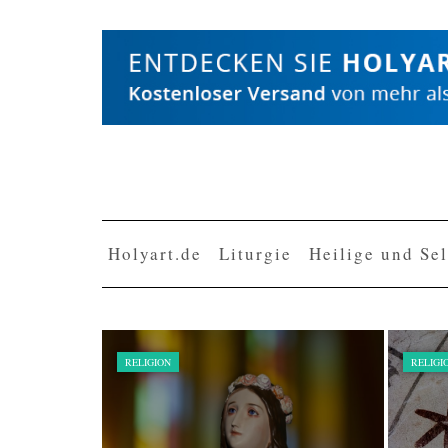
Skip
to
content
Holyart.de
Liturgie
Heilige und Se
RELIGION
RELIGI