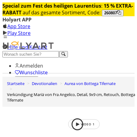
Special zum Fest des heiligen Laurentius
:
15 % EXTRA-
RABATT
auf das gesamte Sortiment, Code:
260807
Holyart APP
App Store
Play Store
Hilfe und Kontakt
Entdecken Sie Premium
Anmelden
Wunschliste
Startseite
Devotionalien
Aurea von Bottega Tifernate
0
Warenkorb
Verkündigung Mariä von Fra Angelico, Detail, 9x9 cm, Retouch, Bottega
Tifernate
VIDEO
1