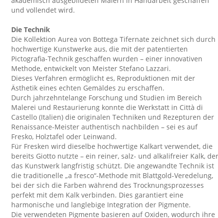
akademisch ausgebildeten Malern in Handarbeit geschaffen
und vollendet wird.
Die Technik
Die Kollektion Aurea von Bottega Tifernate zeichnet sich durch
hochwertige Kunstwerke aus, die mit der patentierten
Pictografia-Technik geschaffen wurden – einer innovativen
Methode, entwickelt von Meister Stefano Lazzari.
Dieses Verfahren ermöglicht es, Reproduktionen mit der
Ästhetik eines echten Gemäldes zu erschaffen.
Durch jahrzehntelange Forschung und Studien im Bereich
Malerei und Restaurierung konnte die Werkstatt in Città di
Castello (Italien) die originalen Techniken und Rezepturen der
Renaissance-Meister authentisch nachbilden – sei es auf
Fresko, Holztafel oder Leinwand.
Für Fresken wird dieselbe hochwertige Kalkart verwendet, die
bereits Giotto nutzte – ein reiner, salz- und alkalifreier Kalk, de
das Kunstwerk langfristig schützt. Die angewandte Technik ist
die traditionelle „a fresco“-Methode mit Blattgold-Veredelung,
bei der sich die Farben während des Trocknungsprozesses
perfekt mit dem Kalk verbinden. Dies garantiert eine
harmonische und langlebige Integration der Pigmente.
Die verwendeten Pigmente basieren auf Oxiden, wodurch ihre