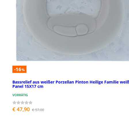
-16
%
Bassrelief aus weißer Porzellan Pinton Heilige Familie wei
Panel 15X17 cm
VORRÄTIG
€ 47,90
€ 57,00