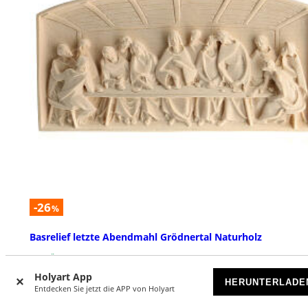
-26
%
Basrelief letzte Abendmahl Grödnertal Naturholz
VORRÄTIG
Holyart App
HERUNTERLADE
Entdecken Sie jetzt die APP von Holyart
€ 109,00
€ 147,00
Ab