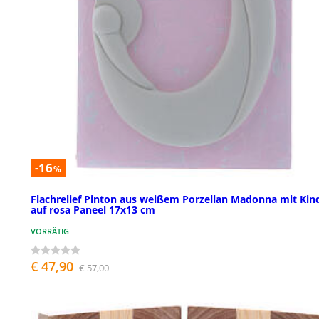
-16
%
Flachrelief Pinton aus weißem Porzellan Madonna mit Kin
auf rosa Paneel 17x13 cm
VORRÄTIG
€ 47,90
€ 57,00