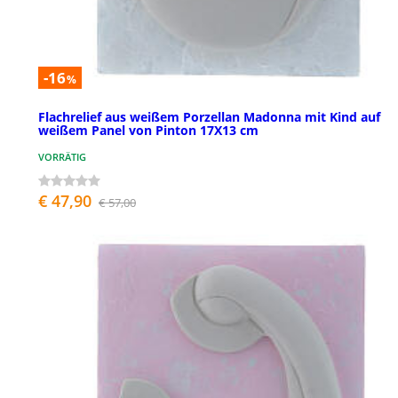
-16
%
Flachrelief aus weißem Porzellan Madonna mit Kind auf
weißem Panel von Pinton 17X13 cm
VORRÄTIG
€ 47,90
€ 57,00