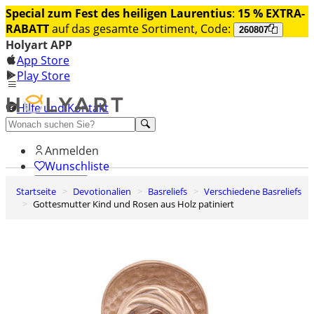
Special zum Fest des heiligen Laurentius
:
15 % EXTRA-
RABATT
auf das gesamte Sortiment, Code:
260807
Holyart APP
App Store
Play Store
Hilfe und Kontakt
Entdecken Sie Premium
Anmelden
Wunschliste
Startseite
Devotionalien
Basreliefs
Verschiedene Basreliefs
0
Gottesmutter Kind und Rosen aus Holz patiniert
Warenkorb