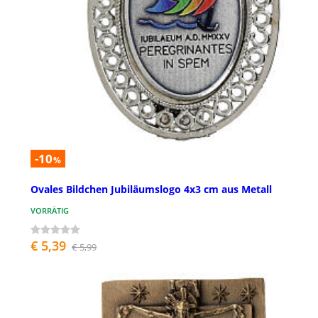
-10
%
Ovales Bildchen Jubiläumslogo 4x3 cm aus Metall
VORRÄTIG
€ 5,39
€ 5,99