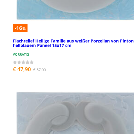
-16
%
Flachrelief Heilige Familie aus weißer Porzellan von Pinton
hellblauem Paneel 15x17 cm
VORRÄTIG
€ 47,90
€ 57,00