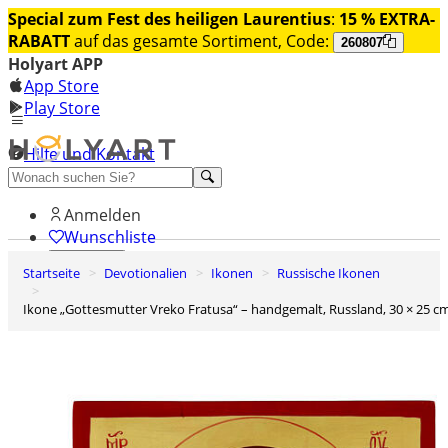
Special zum Fest des heiligen Laurentius
:
15 % EXTRA-
RABATT
auf das gesamte Sortiment, Code:
260807
Holyart APP
App Store
Play Store
Hilfe und Kontakt
Entdecken Sie Premium
Anmelden
Wunschliste
Startseite
Devotionalien
Ikonen
Russische Ikonen
0
Warenkorb
Ikone „Gottesmutter Vreko Fratusa“ – handgemalt, Russland, 30 × 25 c