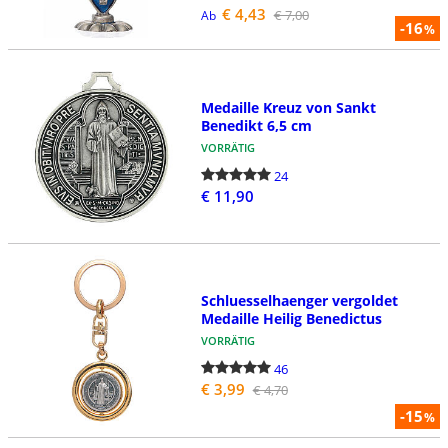
€ 4,43
€ 7,00
Ab
-16
%
Medaille Kreuz von Sankt
Benedikt 6,5 cm
VORRÄTIG
24
€ 11,90
Schluesselhaenger vergoldet
Medaille Heilig Benedictus
VORRÄTIG
46
€ 3,99
€ 4,70
-15
%