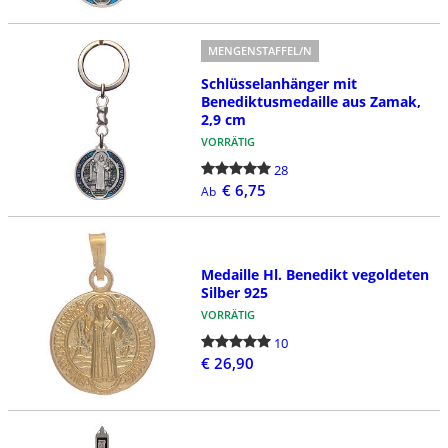
MENGENSTAFFEL/N
Schlüsselanhänger mit
Benediktusmedaille aus Zamak,
2,9 cm
VORRÄTIG
28
€ 6,75
Ab
Medaille Hl. Benedikt vegoldeten
Silber 925
VORRÄTIG
10
€ 26,90