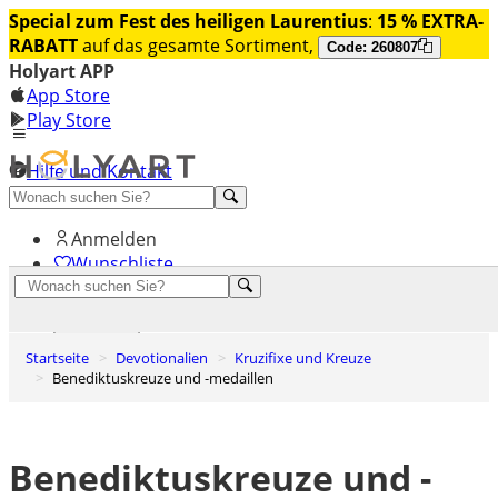
Special zum Fest des heiligen Laurentius
:
15 % EXTRA-
RABATT
auf das gesamte Sortiment,
Code: 260807
Holyart APP
App Store
Play Store
Hilfe und Kontakt
Entdecken Sie Premium
Anmelden
Wunschliste
0
Warenkorb
Startseite
Devotionalien
Kruzifixe und Kreuze
Benediktuskreuze und -medaillen
Benediktuskreuze und -