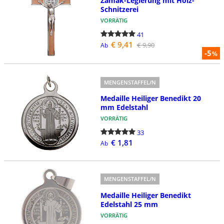
Zamak-Legierung mit Holz-
Schnitzerei
VORRÄTIG
41
€ 9,41
€ 9,90
Ab
-5
%
MENGENSTAFFEL/N
Medaille Heiliger Benedikt 20
mm Edelstahl
VORRÄTIG
33
€ 1,81
Ab
MENGENSTAFFEL/N
Medaille Heiliger Benedikt
Edelstahl 25 mm
VORRÄTIG