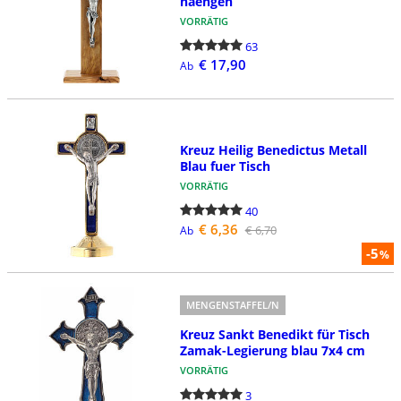
haengen
VORRÄTIG
63
€ 17,90
Ab
Kreuz Heilig Benedictus Metall
Blau fuer Tisch
VORRÄTIG
40
€ 6,36
€ 6,70
Ab
-5
%
MENGENSTAFFEL/N
Kreuz Sankt Benedikt für Tisch
Zamak-Legierung blau 7x4 cm
VORRÄTIG
3