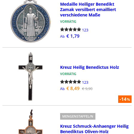
Medaille Heiliger Benedikt
Zamak versilbert emailliert
verschiedene Maße
VORRÄTIG
123
€ 1,79
Ab
Kreuz Heilig Benedictus Holz
VORRÄTIG
123
€ 8,49
€ 9,90
Ab
-14
%
MENGENSTAFFEL/N
Kreuz Schmuck-Anhaenger Heilig
Benediktus Oliven-Holz