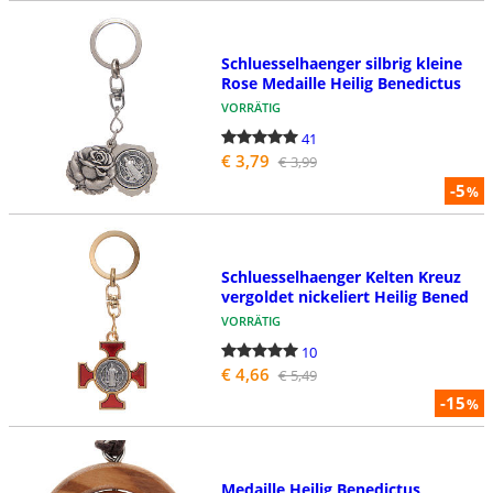
Schluesselhaenger silbrig kleine
Rose Medaille Heilig Benedictus
VORRÄTIG
41
€ 3,79
€ 3,99
-5
%
Schluesselhaenger Kelten Kreuz
vergoldet nickeliert Heilig Bened
VORRÄTIG
10
€ 4,66
€ 5,49
-15
%
Medaille Heilig Benedictus