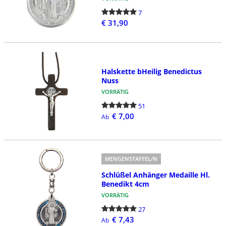
7
€ 31,90
Halskette bHeilig Benedictus
Nuss
VORRÄTIG
51
€ 7,00
Ab
MENGENSTAFFEL/N
Schlüßel Anhänger Medaille Hl.
Benedikt 4cm
VORRÄTIG
27
€ 7,43
Ab