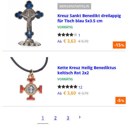
MENGENSTAFFEL/N
Kreuz Sankt Benedikt dreilappig
für Tisch blau 5x3.5 cm
VORRÄTIG
1
€ 3,63
€ 5,70
Ab
-15
%
Kette Kreuz Heilig Benediktus
keltisch Rot 2x2
VORRÄTIG
12
€ 3,60
€ 3,79
Ab
-5
%
1
2
3