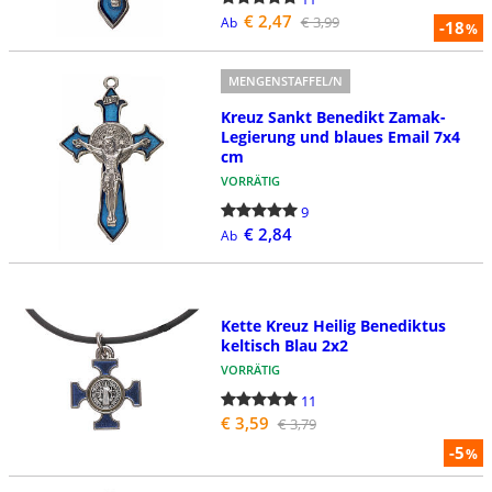
€ 2,47
€ 3,99
Ab
-18
%
MENGENSTAFFEL/N
Kreuz Sankt Benedikt Zamak-
Legierung und blaues Email 7x4
cm
VORRÄTIG
9
€ 2,84
Ab
Kette Kreuz Heilig Benediktus
keltisch Blau 2x2
VORRÄTIG
11
€ 3,59
€ 3,79
-5
%