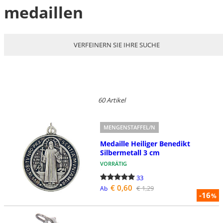
medaillen
VERFEINERN SIE IHRE SUCHE
60 Artikel
MENGENSTAFFEL/N
Medaille Heiliger Benedikt
Silbermetall 3 cm
VORRÄTIG
33
€ 0,60
€ 1,29
Ab
-16
%