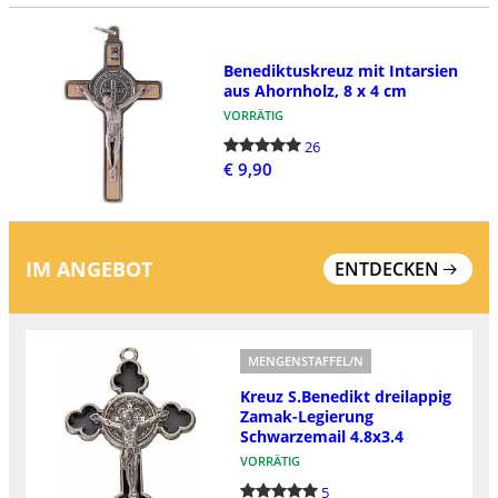
Benediktuskreuz mit Intarsien
aus Ahornholz, 8 x 4 cm
VORRÄTIG
26
€ 9,90
IM ANGEBOT
ENTDECKEN
MENGENSTAFFEL/N
Kreuz S.Benedikt dreilappig
Zamak-Legierung
Schwarzemail 4.8x3.4
VORRÄTIG
5