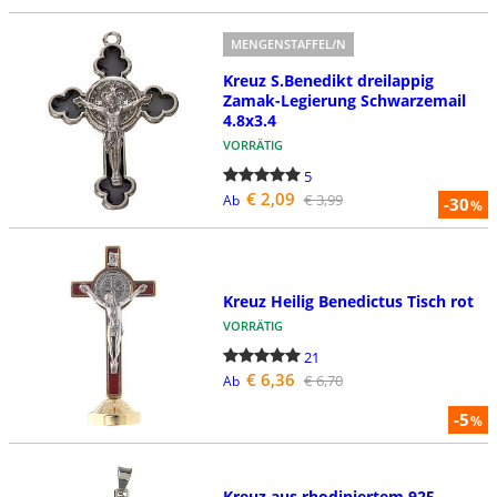
MENGENSTAFFEL/N
Kreuz S.Benedikt dreilappig
Zamak-Legierung Schwarzemail
4.8x3.4
VORRÄTIG
5
€ 2,09
€ 3,99
Ab
-30
%
Kreuz Heilig Benedictus Tisch rot
VORRÄTIG
21
€ 6,36
€ 6,70
Ab
-5
%
Kreuz aus rhodiniertem 925