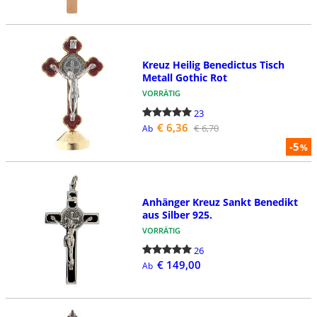
Kreuz Heilig Benedictus Tisch
Metall Gothic Rot
VORRÄTIG
23
€ 6,36
€ 6,70
Ab
-5
%
Anhänger Kreuz Sankt Benedikt
aus Silber 925.
VORRÄTIG
26
€ 149,00
Ab