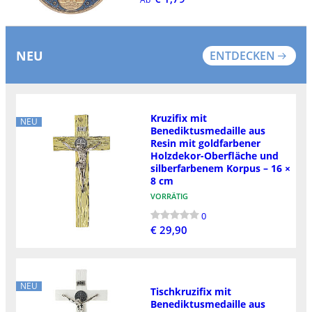
NEU
ENTDECKEN
Kruzifix mit
NEU
Benediktusmedaille aus
Resin mit goldfarbener
Holzdekor-Oberfläche und
silberfarbenem Korpus – 16 ×
8 cm
VORRÄTIG
0
€ 29,90
NEU
Tischkruzifix mit
Benediktusmedaille aus