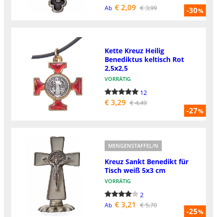
€ 2,09
€ 3,99
Ab
-30
%
Kette Kreuz Heilig
Benediktus keltisch Rot
2,5x2,5
VORRÄTIG
12
€ 3,29
€ 4,49
-27
%
MENGENSTAFFEL/N
Kreuz Sankt Benedikt für
Tisch weiß 5x3 cm
VORRÄTIG
2
€ 3,21
€ 5,70
Ab
-25
%