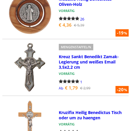
Oliven-Holz
VORRÄTIG
26
€ 4,36
€ 5,39
-19
%
MENGENSTAFFEL/N
Kreuz Sankt Benedikt Zamak-
Legierung und weißes Email
3,5x2,2 cm
VORRÄTIG
1
€ 1,79
€ 2,99
Ab
-20
%
Kruzifix Heilig Benedictus Tisch
oder um zu haengen
VORRÄTIG