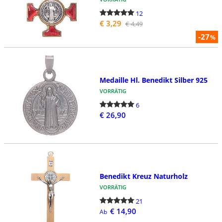
12
€ 3,29
€ 4,49
-27
%
Medaille Hl. Benedikt Silber 925
VORRÄTIG
6
€ 26,90
Benedikt Kreuz Naturholz
VORRÄTIG
21
€ 14,90
Ab