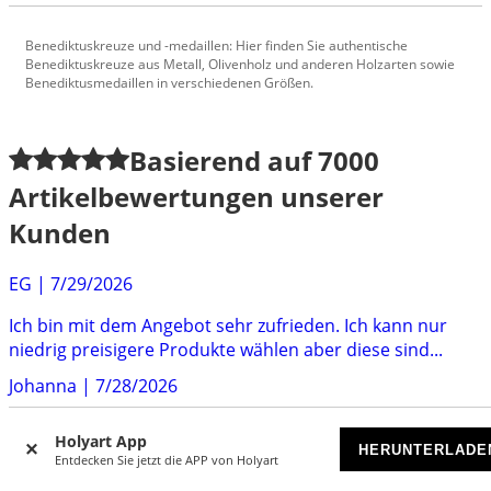
Benediktuskreuze und -medaillen: Hier finden Sie authentische
Benediktuskreuze aus Metall, Olivenholz und anderen Holzarten sowie
Benediktusmedaillen in verschiedenen Größen.
Basierend auf
7000
Artikelbewertungen unserer
Kunden
EG
|
7/29/2026
Ich bin mit dem Angebot sehr zufrieden. Ich kann nur
niedrig preisigere Produkte wählen aber diese sind...
Johanna
|
7/28/2026
Alles was ich Bestellt habe Ob Weihwasserfläschchen
Holyart App
Rosenkranz
HERUNTERLADE
Entdecken Sie jetzt die APP von Holyart
Marco
|
7/28/2026