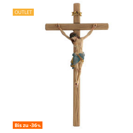
OUTLET
Bis zu -36
%