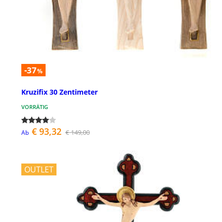
-37
%
Kruzifix 30 Zentimeter
VORRÄTIG
€ 93,32
€ 149,00
Ab
OUTLET