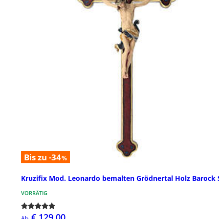
Bis zu -34
%
Kruzifix Mod. Leonardo bemalten Grödnertal Holz Barock S
VORRÄTIG
€ 129,00
Ab