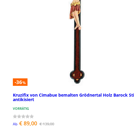
-36
%
Kruzifix von Cimabue bemalten Grödnertal Holz Barock Sti
antikisiert
VORRÄTIG
€ 89,00
€ 139,00
Ab