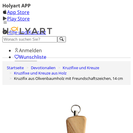
Holyart APP
App Store
Play Store
Hilfe und Kontakt
Entdecken Sie Premium
Anmelden
Wunschliste
Startseite
Devotionalien
Kruzifixe und Kreuze
0
Kruzifixe und Kreuze aus Holz
Warenkorb
Kruzifix aus Olivenbaumholz mit Freundschaftszeichen, 14 cm