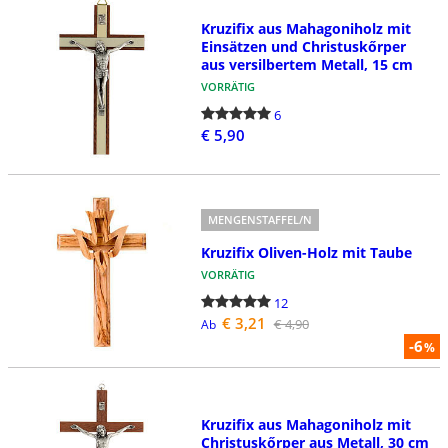
Kruzifix aus Mahagoniholz mit
Einsätzen und Christuskőrper
aus versilbertem Metall, 15 cm
VORRÄTIG
6
€ 5,90
MENGENSTAFFEL/N
Kruzifix Oliven-Holz mit Taube
VORRÄTIG
12
€ 3,21
€ 4,90
Ab
-6
%
Kruzifix aus Mahagoniholz mit
Christuskőrper aus Metall, 30 cm