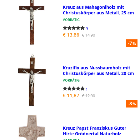
Kreuz aus Mahagoniholz mit
Christuskőrper aus Metall, 25 cm
VORRÄTIG
9
€ 13,86
€ 14,90
-7
%
Kruzifix aus Nussbaumholz mit
Christuskőrper aus Metall, 20 cm
VORRÄTIG
1
€ 11,87
€ 12,90
-8
%
Kreuz Papst Franziskus Guter
Hirte Grödnertal Naturholz