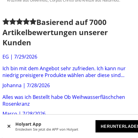
Kruzifixe aus Olivenholz, Corpus Christi und Kreuze aus Naturholz.
Basierend auf
7000
Artikelbewertungen unserer
Kunden
EG
|
7/29/2026
Ich bin mit dem Angebot sehr zufrieden. Ich kann nur
niedrig preisigere Produkte wählen aber diese sind...
Johanna
|
7/28/2026
Alles was ich Bestellt habe Ob Weihwasserfläschchen
Rosenkranz
Marco
|
7/28/2026
Holyart App
Schöne Ware - schnelle Lieferung - guter Preis alles top!
HERUNTERLADE
Entdecken Sie jetzt die APP von Holyart
Jochen
|
7/23/2026