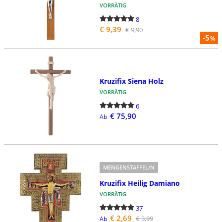
VORRÄTIG
8
€ 9,39
€ 9,90
-5
%
Kruzifix Siena Holz
VORRÄTIG
6
€ 75,90
Ab
MENGENSTAFFEL/N
Kruzifix Heilig Damiano
VORRÄTIG
37
€ 2,69
€ 3,99
Ab