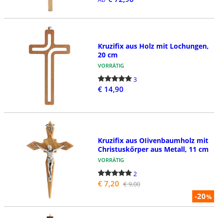
Kruzifix aus Holz mit Lochungen,
20 cm
VORRÄTIG
3
€ 14,90
Kruzifix aus OIivenbaumholz mit
Christuskőrper aus Metall, 11 cm
VORRÄTIG
2
€ 7,20
€ 9,00
-20
%