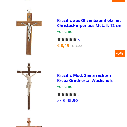
Kruzifix aus Olivenbaumholz mit
Christuskőrper aus Metall, 12 cm
VORRÄTIG
5
€ 8,49
€ 9,00
-6
%
Kruzifix Mod. Siena rechten
Kreuz Grödnertal Wachsholz
VORRÄTIG
7
€ 45,90
Ab