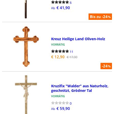
6
€ 41,90
Ab
Bis zu -24
%
Kreuz Heilige Land Oliven-Holz
VORRÄTIG
11
€ 12,90
€ 17,00
-24
%
Kruzifix "Walder" aus Naturholz,
geschnitzt, Grödner Tal
VORRÄTIG
0
€ 59,90
Ab