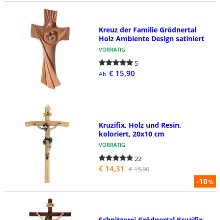
Kreuz der Familie Grödnertal
Holz Ambiente Design satiniert
VORRÄTIG
5
€ 15,90
Ab
Kruzifix, Holz und Resin,
koloriert, 20x10 cm
VORRÄTIG
22
€ 14,31
€ 15,90
-10
%
Schnitzerei Grödnertal Kruzifix