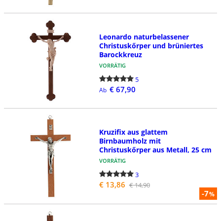
Leonardo naturbelassener
Christuskőrper und brüniertes
Barockkreuz
VORRÄTIG
5
€ 67,90
Ab
Kruzifix aus glattem
Birnbaumholz mit
Christuskőrper aus Metall, 25 cm
VORRÄTIG
3
€ 13,86
€ 14,90
-7
%