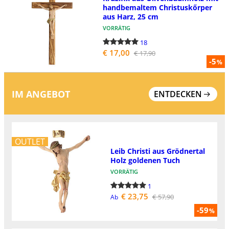
handbemaltem Christuskőrper
aus Harz, 25 cm
VORRÄTIG
18
€ 17,00
€ 17,90
-5
%
IM ANGEBOT
ENTDECKEN
OUTLET
Leib Christi aus Grödnertal
Holz goldenen Tuch
VORRÄTIG
1
€ 23,75
€ 57,90
Ab
-59
%