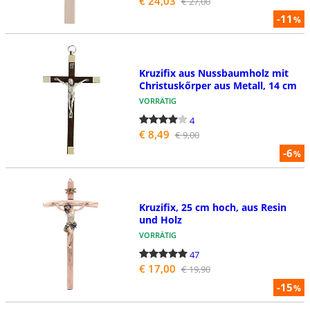
€ 24,03
€ 27,00
-11
%
Kruzifix aus Nussbaumholz mit
Christuskőrper aus Metall, 14 cm
VORRÄTIG
4
€ 8,49
€ 9,00
-6
%
Kruzifix, 25 cm hoch, aus Resin
und Holz
VORRÄTIG
47
€ 17,00
€ 19,90
-15
%