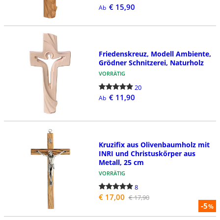
€ 15,90
Ab
Friedenskreuz, Modell Ambiente,
Grödner Schnitzerei, Naturholz
VORRÄTIG
20
€ 11,90
Ab
Kruzifix aus Olivenbaumholz mit
INRI und Christuskőrper aus
Metall, 25 cm
VORRÄTIG
8
€ 17,00
€ 17,90
-5
%