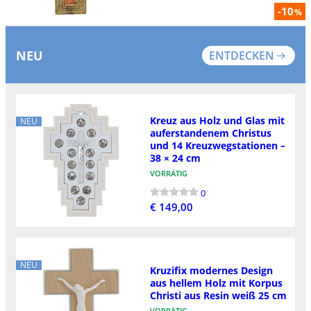
-10
%
NEU
ENTDECKEN
Kreuz aus Holz und Glas mit
NEU
auferstandenem Christus
und 14 Kreuzwegstationen –
38 × 24 cm
VORRÄTIG
0
€ 149,00
NEU
Kruzifix modernes Design
aus hellem Holz mit Korpus
Christi aus Resin weiß 25 cm
VORRÄTIG