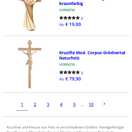
braunfarbig
VORRÄTIG
3
€ 19,00
Ab
Kruzifix Mod. Corpus Grödnertal
Naturholz
VORRÄTIG
3
€ 79,90
Ab
1
2
3
4
5
...
10
Kruzifixe und Kreuze aus Holz in verschiedenen Größen. Handgefertigte