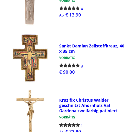
VORRÄTIG
4
€ 13,90
Ab
Sankt Damian Zellstoffkreuz, 40
x 35 cm
VORRÄTIG
8
€ 90,00
Kruzifix Christus Walder
geschnitzt Ahornholz Val
Gardena zweifarbig patiniert
VORRÄTIG
1
€ 72,90
Ab