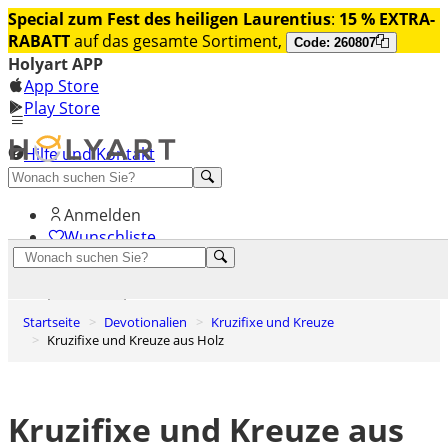
Special zum Fest des heiligen Laurentius
:
15 % EXTRA-
RABATT
auf das gesamte Sortiment,
Code: 260807
Holyart APP
App Store
Play Store
Hilfe und Kontakt
Entdecken Sie Premium
Anmelden
Wunschliste
0
Warenkorb
Startseite
Devotionalien
Kruzifixe und Kreuze
Kruzifixe und Kreuze aus Holz
Kruzifixe und Kreuze aus