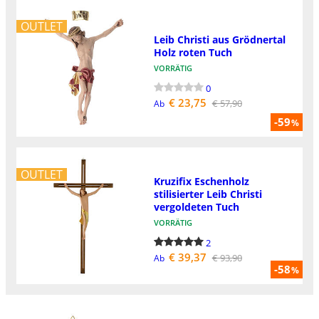
OUTLET
Leib Christi aus Grödnertal
Holz roten Tuch
VORRÄTIG
0
€ 23,75
€ 57,90
Ab
-59
%
OUTLET
Kruzifix Eschenholz
stilisierter Leib Christi
vergoldeten Tuch
VORRÄTIG
2
€ 39,37
€ 93,90
Ab
-58
%