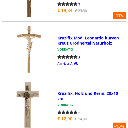
7
€ 19,84
€ 23,90
-17
%
Kruzifix Mod. Leonardo kurven
Kreuz Grödnertal Naturholz
VORRÄTIG
8
€ 37,90
Ab
Kruzifix, Holz und Resin, 20x10
cm
VORRÄTIG
5
€ 12,90
€ 14,90
-13
%