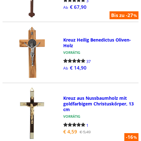
3
€ 67,90
Ab
Bis zu -27
%
Kreuz Heilig Benedictus Oliven-
Holz
VORRÄTIG
37
€ 14,90
Ab
Kreuz aus Nussbaumholz mit
goldfarbigem Christuskőrper, 13
cm
VORRÄTIG
1
€ 4,59
€ 5,49
-16
%