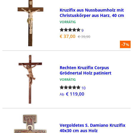
Kruzifix aus Nussbaumholz mit
Christuskőrper aus Harz, 40 cm
VORRÄTIG
9
€ 37,00
€ 39,90
-7
%
Rechten Kruzifix Corpus
Grödnertal Holz patiniert
VORRÄTIG
10
€ 119,00
Ab
Vergoldetes S. Damiano Kruzifix
40x30 cm aus Holz