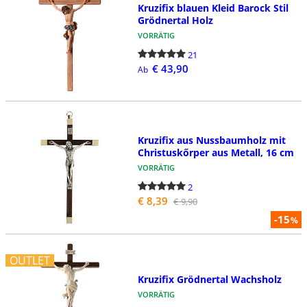
Kruzifix blauen Kleid Barock Stil
Grödnertal Holz
VORRÄTIG
21
€ 43,90
Ab
Kruzifix aus Nussbaumholz mit
Christuskőrper aus Metall, 16 cm
VORRÄTIG
2
€ 8,39
€ 9,90
-15
%
OUTLET
Kruzifix Grödnertal Wachsholz
VORRÄTIG