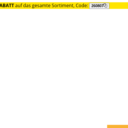
RABATT
auf das gesamte Sortiment, Code:
260807