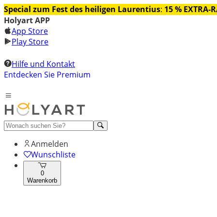
Special zum Fest des heiligen Laurentius
:
15 % EXTRA-
Holyart APP
App Store
Play Store
Hilfe und Kontakt
Entdecken Sie Premium
Anmelden
Wunschliste
0
Warenkorb