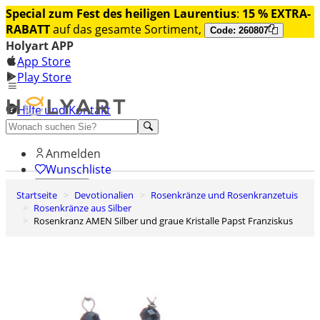
Special zum Fest des heiligen Laurentius
:
15 % EXTRA-
RABATT
auf das gesamte Sortiment,
Code: 260807
Holyart APP
App Store
Play Store
Hilfe und Kontakt
Entdecken Sie Premium
Anmelden
Wunschliste
Startseite
Devotionalien
Rosenkränze und Rosenkranzetuis
0
Rosenkränze aus Silber
Warenkorb
Rosenkranz AMEN Silber und graue Kristalle Papst Franziskus