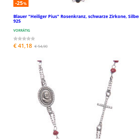
-25
%
Blauer "Heiliger Pius" Rosenkranz, schwarze Zirkone, Silbe
925
VORRÄTIG
€ 41,18
€ 54,90