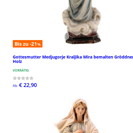
Bis zu -21
%
Gottesmutter Medjugorje Kraljika Mira bemalten Gröddner
Holz
VORRÄTIG
€ 22,90
Ab