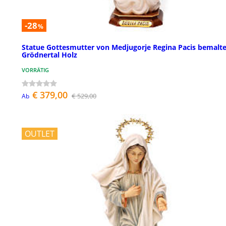
-28
%
Statue Gottesmutter von Medjugorje Regina Pacis bemalt
Grödnertal Holz
VORRÄTIG
€ 379,00
€ 529,00
Ab
OUTLET