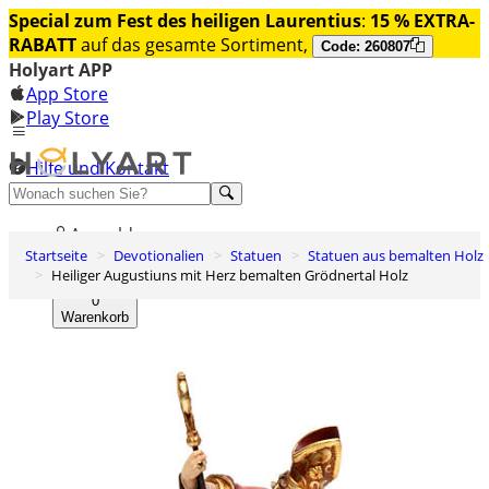
Special zum Fest des heiligen Laurentius
:
15 % EXTRA-
RABATT
auf das gesamte Sortiment,
Code: 260807
Holyart APP
App Store
Play Store
Hilfe und Kontakt
Entdecken Sie Premium
Anmelden
Startseite
Devotionalien
Statuen
Statuen aus bemalten Holz
Wunschliste
Heiliger Augustiuns mit Herz bemalten Grödnertal Holz
0
Warenkorb