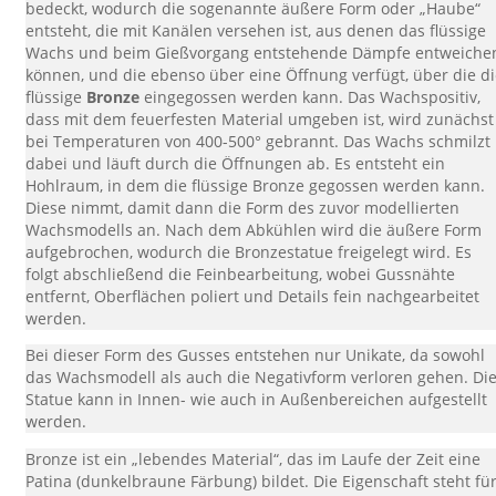
bedeckt, wodurch die sogenannte äußere Form oder „Haube“
entsteht, die mit Kanälen versehen ist, aus denen das flüssige
Wachs und beim Gießvorgang entstehende Dämpfe entweiche
können, und die ebenso über eine Öffnung verfügt, über die d
flüssige
Bronze
eingegossen werden kann. Das Wachspositiv,
dass mit dem feuerfesten Material umgeben ist, wird zunächst
bei Temperaturen von 400-500° gebrannt. Das Wachs schmilzt
dabei und läuft durch die Öffnungen ab. Es entsteht ein
Hohlraum, in dem die flüssige Bronze gegossen werden kann.
Diese nimmt, damit dann die Form des zuvor modellierten
Wachsmodells an. Nach dem Abkühlen wird die äußere Form
aufgebrochen, wodurch die Bronzestatue freigelegt wird. Es
folgt abschließend die Feinbearbeitung, wobei Gussnähte
entfernt, Oberflächen poliert und Details fein nachgearbeitet
werden.
Bei dieser Form des Gusses entstehen nur Unikate, da sowohl
das Wachsmodell als auch die Negativform verloren gehen. Di
Statue kann in Innen- wie auch in Außenbereichen aufgestellt
werden.
Bronze ist ein „lebendes Material“, das im Laufe der Zeit eine
Patina (dunkelbraune Färbung) bildet. Die Eigenschaft steht fü