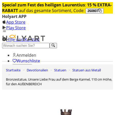
Special zum Fest des heiligen Laurentius
:
15 % EXTRA-
RABATT
auf das gesamte Sortiment, Code:
260807
Holyart APP
App Store
Play Store
Hilfe und Kontakt
Entdecken Sie Premium
Anmelden
Wunschliste
Startseite
Devotionalien
Statuen
Statuen aus Metall
0
Warenkorb
Bronzestatue, Unsere Liebe Frau auf dem Berge Karmel, 110 cm Höhe,
für den AUßENBEREICH