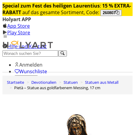
Special zum Fest des heiligen Laurentius
:
15 % EXTRA-
RABATT
auf das gesamte Sortiment, Code:
260807
Holyart APP
App Store
Play Store
Hilfe und Kontakt
Entdecken Sie Premium
Anmelden
Wunschliste
Startseite
Devotionalien
Statuen
Statuen aus Metall
0
Pietà – Statue aus goldfarbenem Messing, 17 cm
Warenkorb