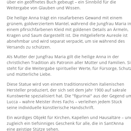
über ein geöffnetes Buch gebeugt – ein Sinnbild für die
Weitergabe von Glauben und Wissen.
Die heilige Anna trägt ein rosafarbenes Gewand mit einem
grünem, goldverziertem Mantel, während die Jungfrau Maria i
einem pfirsichfarbenen Kleid mit goldenen Details an Ärmeln,
Kragen und Saum dargestellt ist. Die mitgelieferte Aureole ist
abnehmbar und wird separat verpackt, um sie während des
Versands zu schützen.
Als Mutter der Jungfrau Maria gilt die heilige Anna in der
christlichen Tradition als Patronin aller Mütter und Familien. S
steht für die Weitergabe spiritueller Werte, für Fürsorge, Schut
und mütterliche Liebe.
Diese Statue wird von einem traditionsreichen italienischen
Hersteller produziert, der sich seit dem Jahr 1900 auf sakrale
Kunstwerke spezialisiert hat. Die "figurinai" aus der Gegend u
Lucca – wahre Meister ihres Fachs – verleihen jedem Stück
seine individuelle künstlerische Handschrift.
Ein würdiges Objekt für Kirchen, Kapellen und Hausaltäre – un
zugleich ein tiefsinniges Geschenk für alle, die in Sant’Anna
eine geistige Stütze sehen.