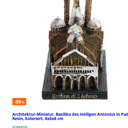
-30
%
Architektur-Miniatur, Basilika des Heiligen Antonius in Pa
Resin, koloriert, 8x6x8 cm
VORRÄTIG