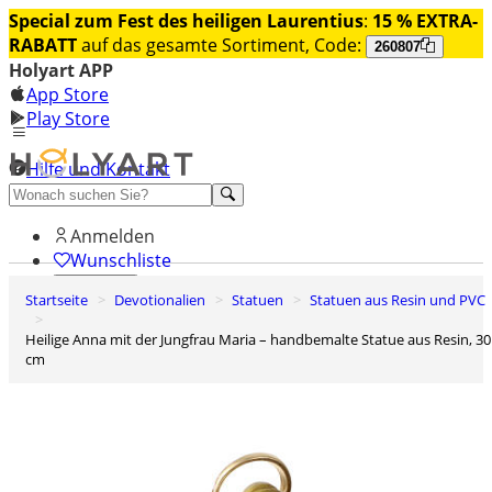
Special zum Fest des heiligen Laurentius
:
15 % EXTRA-
RABATT
auf das gesamte Sortiment, Code:
260807
Holyart APP
App Store
Play Store
Hilfe und Kontakt
Entdecken Sie Premium
Anmelden
Wunschliste
Startseite
Devotionalien
Statuen
Statuen aus Resin und PVC
0
Warenkorb
Heilige Anna mit der Jungfrau Maria – handbemalte Statue aus Resin, 30
cm