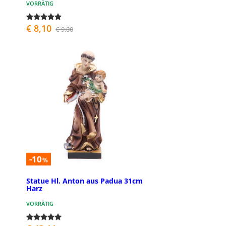
VORRÄTIG
€ 8,10
€ 9,00
-10
%
Statue Hl. Anton aus Padua 31cm
Harz
VORRÄTIG