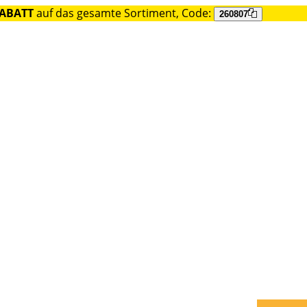
RABATT
auf das gesamte Sortiment, Code:
260807