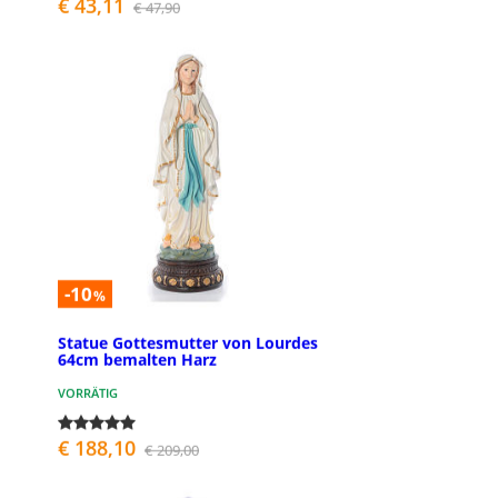
€ 43,11
€ 47,90
-10
%
Statue Gottesmutter von Lourdes
64cm bemalten Harz
VORRÄTIG
€ 188,10
€ 209,00