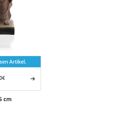
en Artikel.
0€
x5 cm