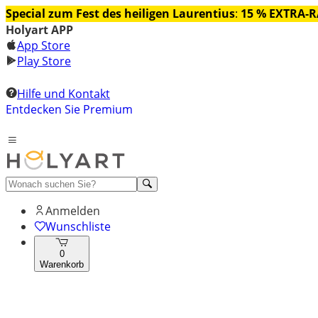
Special zum Fest des heiligen Laurentius
:
15 % EXTRA-
Holyart APP
App Store
Play Store
Hilfe und Kontakt
Entdecken Sie Premium
Anmelden
Wunschliste
0
Warenkorb