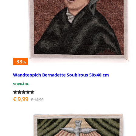
-33
%
Wandteppich Bernadette Soubirous 50x40 cm
VORRÄTIG
€ 9,99
€ 14,90