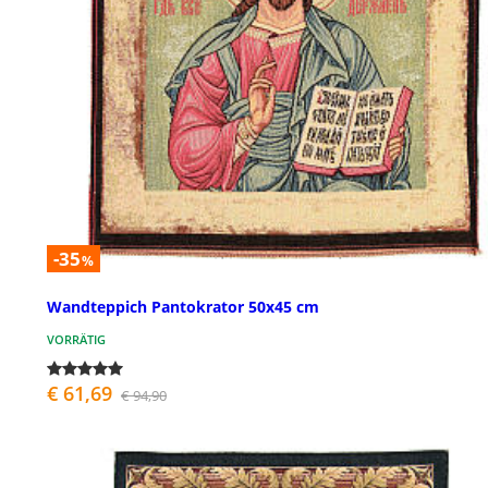
-35
%
Wandteppich Pantokrator 50x45 cm
VORRÄTIG
€ 61,69
€ 94,90