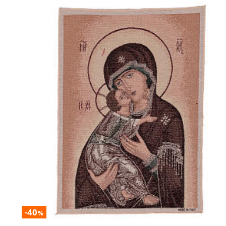
-40
%