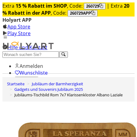
Extra
15 % Rabatt im SHOP
, Code:
| Extra
20
260729
% Rabatt in der APP
, Code:
260729APP
Holyart APP
App Store
Play Store
Hilfe und Kontakt
Entdecken Sie Premium
Anmelden
Wunschliste
Startseite
Jubiläum der Barmherzigkeit
0
Gadgets und Souvenirs Jubiläum 2025
Warenkorb
Jubiläums-Tischbild Rom 7x7 Klarissenkloster Albano Laziale