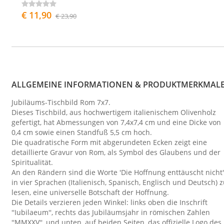
€ 11,90
€ 23,90
ALLGEMEINE INFORMATIONEN & PRODUKTMERKMAL
Jubiläums-Tischbild Rom 7x7.
Dieses Tischbild, aus hochwertigem italienischem Olivenholz
gefertigt, hat Abmessungen von 7,4x7,4 cm und eine Dicke von
0,4 cm sowie einen Standfuß 5,5 cm hoch.
Die quadratische Form mit abgerundeten Ecken zeigt eine
detaillierte Gravur von Rom, als Symbol des Glaubens und der
Spiritualität.
An den Rändern sind die Worte 'Die Hoffnung enttäuscht nicht'
in vier Sprachen (Italienisch, Spanisch, Englisch und Deutsch) 
lesen, eine universelle Botschaft der Hoffnung.
Die Details verzieren jeden Winkel: links oben die Inschrift
''Iubilaeum'', rechts das Jubiläumsjahr in römischen Zahlen
''MMXXV'', und unten, auf beiden Seiten, das offizielle Logo des