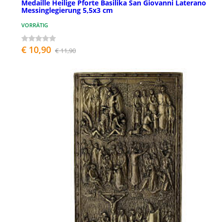
Medaille Heilige Pforte Basilika San Giovanni Laterano
Messinglegierung 5,5x3 cm
VORRÄTIG
€ 10,90
€ 11,90