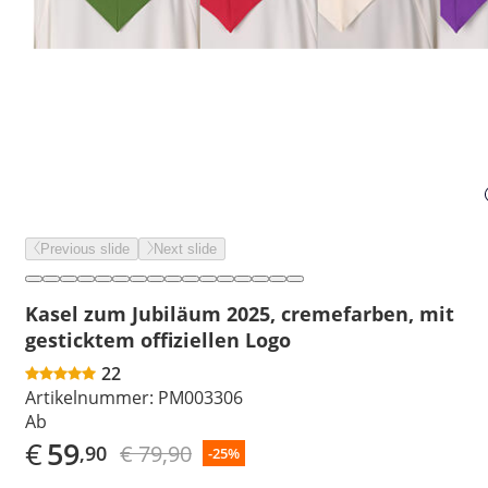
Previous slide
Next slide
Kasel zum Jubiläum 2025, cremefarben, mit
gesticktem offiziellen Logo
22
Artikelnummer:
PM003306
Ab
€
59
€ 79,90
,90
-25%