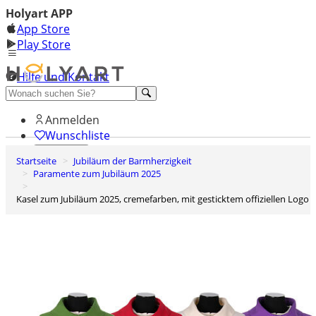
Holyart APP
App Store
Play Store
Hilfe und Kontakt
Entdecken Sie Premium
Anmelden
Wunschliste
Startseite
Jubiläum der Barmherzigkeit
0
Paramente zum Jubiläum 2025
Warenkorb
Kasel zum Jubiläum 2025, cremefarben, mit gesticktem offiziellen Logo