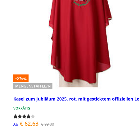
-25
%
MENGENSTAFFEL/N
Kasel zum Jubiläum 2025, rot, mit gesticktem offiziellen L
VORRÄTIG
€ 62,63
€ 99,00
Ab