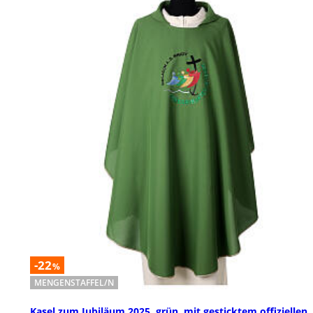
-22
%
MENGENSTAFFEL/N
Kasel zum Jubiläum 2025, grün, mit gesticktem offiziellen