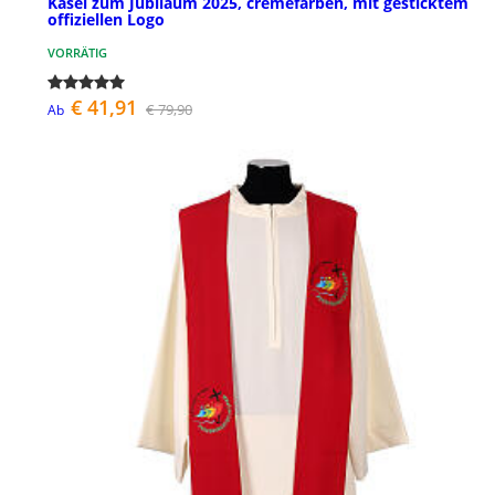
Kasel zum Jubiläum 2025, cremefarben, mit gesticktem
offiziellen Logo
VORRÄTIG
€ 41,91
€ 79,90
Ab