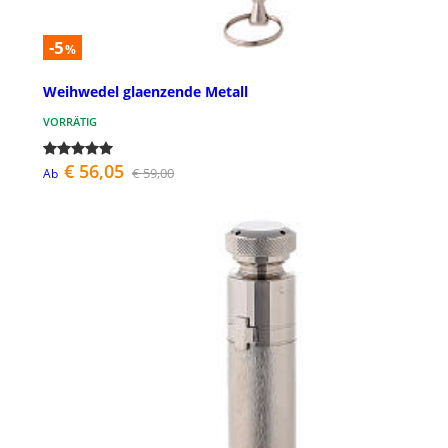
-5
%
Weihwedel glaenzende Metall
VORRÄTIG
€ 56,05
€ 59,00
Ab