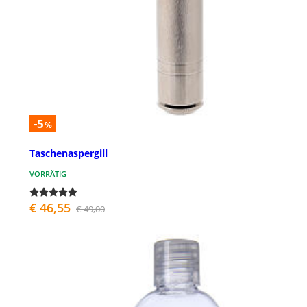
-5
%
Taschenaspergill
VORRÄTIG
€ 46,55
€ 49,00