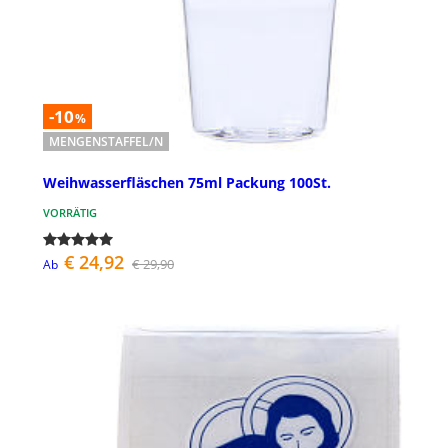
-10
%
MENGENSTAFFEL/N
Weihwasserfläschen 75ml Packung 100St.
VORRÄTIG
€ 24,92
€ 29,90
Ab