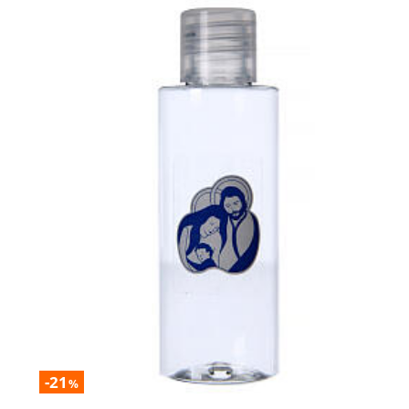
-21
%