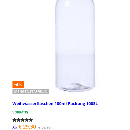
-4
%
MENGENSTAFFEL/N
Weihwasserfläschen 100ml Packung 100St.
VORRÄTIG
€ 29,30
€ 32,90
Ab