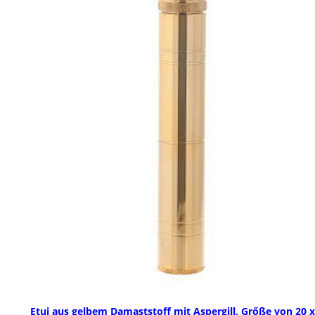
Etui aus gelbem Damaststoff mit Aspergill, Grőße von 20 x