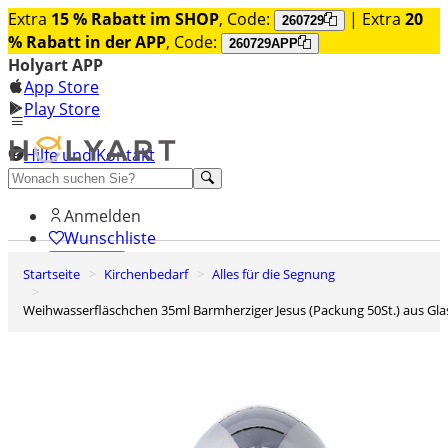
Extra
15 % Rabatt im SHOP
, Code:
| Extra
20
260729
% Rabatt in der APP
, Code:
260729APP
Holyart APP
App Store
Play Store
Hilfe und Kontakt
Entdecken Sie Premium
Anmelden
Wunschliste
Startseite
Kirchenbedarf
Alles für die Segnung
0
Warenkorb
Weihwasserfläschchen 35ml Barmherziger Jesus (Packung 50St.) aus Gla