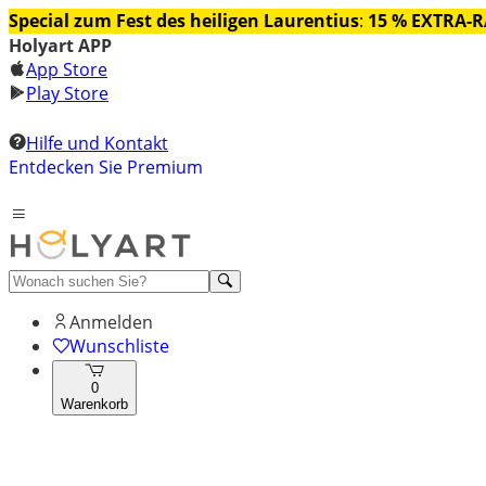
Special zum Fest des heiligen Laurentius
:
15 % EXTRA-
Holyart APP
App Store
Play Store
Hilfe und Kontakt
Entdecken Sie Premium
Anmelden
Wunschliste
0
Warenkorb