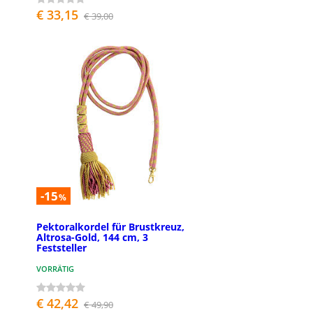
€ 33,15
€ 39,00
-15
%
Pektoralkordel für Brustkreuz,
Altrosa-Gold, 144 cm, 3
Feststeller
VORRÄTIG
€ 42,42
€ 49,90