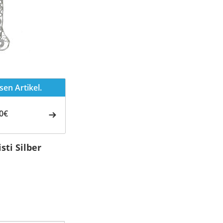
en Artikel.
0€
sti Silber