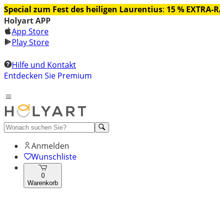
Special zum Fest des heiligen Laurentius
:
15 % EXTRA-
Holyart APP
App Store
Play Store
Hilfe und Kontakt
Entdecken Sie Premium
Anmelden
Wunschliste
0
Warenkorb