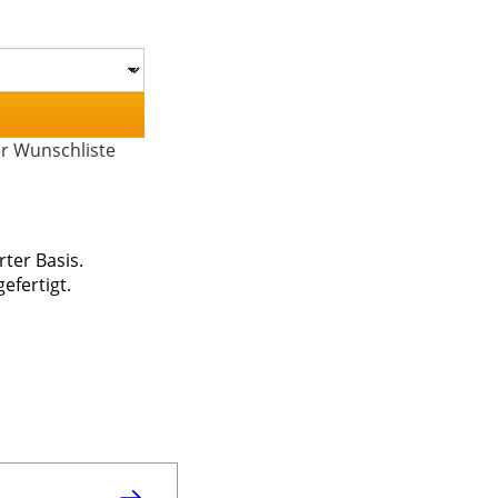
er Wunschliste
rter Basis.
efertigt.