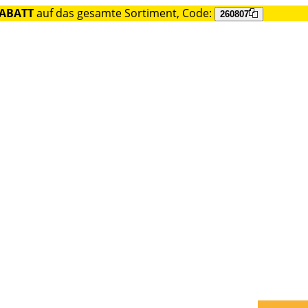
RABATT
auf das gesamte Sortiment, Code:
260807