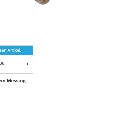
en Artikel.
0€
tem Messing,