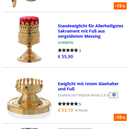
-15
%
Standewiglicht fűr Allerheiligstes
Sakrament mit Fuß aus
vergoldetem Messing
VORRÄTIG
3
€ 55,90
Ewiglicht mit rotem Glashalter
und Fuß
DEMNÄCHST WIEDER ERHÄLTLICH
5
€ 53,10
€ 59,00
-10
%