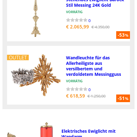
Stil Messing 24K Gold
VORRÄTIG
0
€ 2.065,99
€ 4.350,00
-53
%
OUTLET
Wandleuchte für das
Allerheiligste aus
versilbertem und
verdoldetem Messingguss
VORRÄTIG
0
€ 618,59
€ 1.250,00
-51
%
Elektrisches Ewiglicht mit
Wandarm