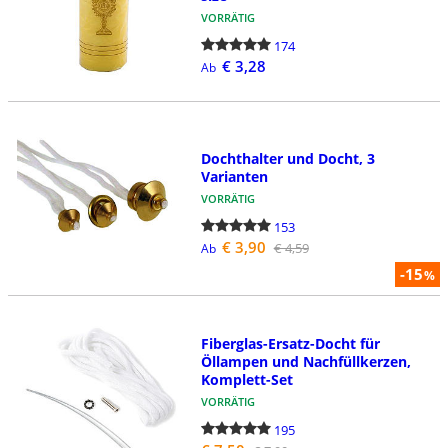
VORRÄTIG
174
€ 3,28
Ab
Dochthalter und Docht, 3
Varianten
VORRÄTIG
153
€ 3,90
€ 4,59
Ab
-15
%
Fiberglas-Ersatz-Docht für
Öllampen und Nachfüllkerzen,
Komplett-Set
VORRÄTIG
195