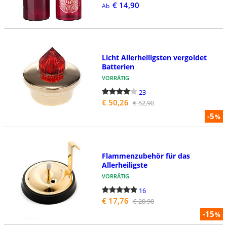
€ 14,90
Ab
Licht Allerheiligsten vergoldet
Batterien
VORRÄTIG
23
€ 50,26
€ 52,90
-5
%
Flammenzubehör für das
Allerheiligste
VORRÄTIG
16
€ 17,76
€ 20,90
-15
%