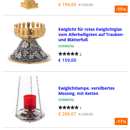
€ 194,65
€ 229,00
-15
%
Ewiglicht fűr rotes Ewiglichtglas
vom Allerheiligsten auf Trauben-
und Blätterfuß
VORRÄTIG
2
€ 159,00
Ewiglichtlampe, versilbertes
Messing, mit Ketten
VORRÄTIG
1
€ 206,67
€ 249,00
-17
%