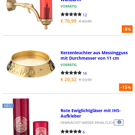
VORRÄTIG
12
€ 76,99
€ 83,90
-8
%
Kerzenleuchter aus Messingguss
mit Durchmesser von 11 cm
VORRÄTIG
16
€ 20,32
€ 23,90
-15
%
NEU
Rote Ewiglichtgläser mit IHS-
Aufkleber
DEMNÄCHST WIEDER ERHÄLTLICH
6