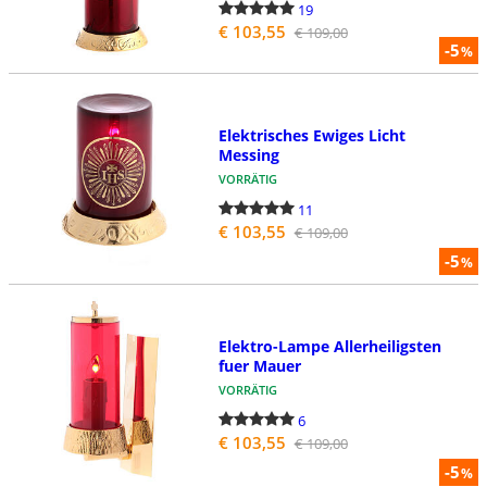
19
€ 103,55
€ 109,00
-5
%
Elektrisches Ewiges Licht
Messing
VORRÄTIG
11
€ 103,55
€ 109,00
-5
%
Elektro-Lampe Allerheiligsten
fuer Mauer
VORRÄTIG
6
€ 103,55
€ 109,00
-5
%