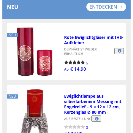
NEU
ENTDECKEN
NEU
Rote Ewiglichtgläser mit IHS-
Aufkleber
DEMNÄCHST WIEDER
ERHÄLTLICH
6
€ 14,90
Ab
Ewiglichtlampe aus
NEU
silberfarbenem Messing mit
Engelrelief – 9 × 12 × 12 cm,
Kerzenglas Ø 80 mm
AUF BESTELLUNG
0