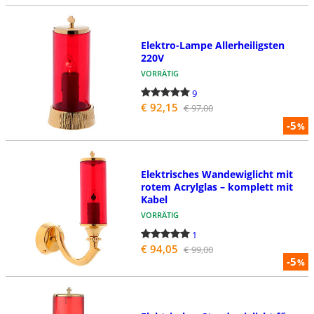
Elektro-Lampe Allerheiligsten
220V
VORRÄTIG
9
€ 92,15
€ 97,00
-5
%
Elektrisches Wandewiglicht mit
rotem Acrylglas – komplett mit
Kabel
VORRÄTIG
1
€ 94,05
€ 99,00
-5
%