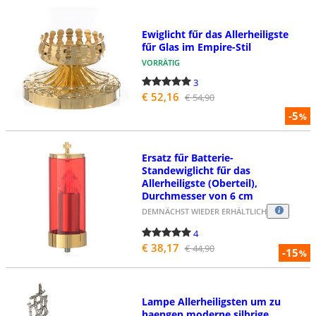
Ewiglicht fűr das Allerheiligste
fűr Glas im Empire-Stil
VORRÄTIG
3
€ 52,16
€ 54,90
-5
%
Ersatz fűr Batterie-
Standewiglicht fűr das
Allerheiligste (Oberteil),
Durchmesser von 6 cm
DEMNÄCHST WIEDER ERHÄLTLICH
4
€ 38,17
€ 44,90
-15
%
Lampe Allerheiligsten um zu
haengen moderne silbrige