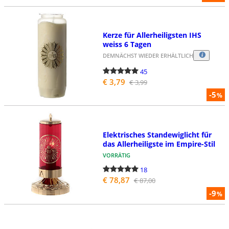
Kerze für Allerheiligsten IHS
weiss 6 Tagen
DEMNÄCHST WIEDER ERHÄLTLICH
45
€ 3,79
€ 3,99
-5
%
Elektrisches Standewiglicht fűr
das Allerheiligste im Empire-Stil
VORRÄTIG
18
€ 78,87
€ 87,00
-9
%