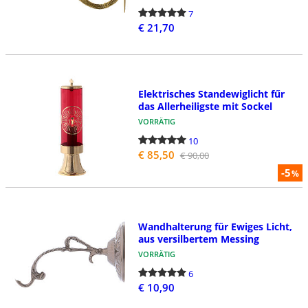
7
€ 21,70
Elektrisches Standewiglicht fűr
das Allerheiligste mit Sockel
VORRÄTIG
10
€ 85,50
€ 90,00
-5
%
Wandhalterung für Ewiges Licht,
aus versilbertem Messing
VORRÄTIG
6
€ 10,90