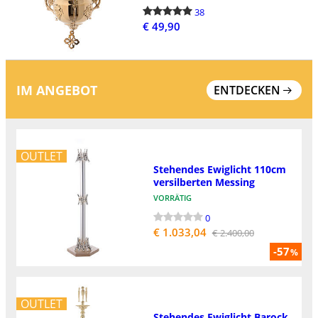
38
€ 49,90
IM ANGEBOT
ENTDECKEN
OUTLET
Stehendes Ewiglicht 110cm
versilberten Messing
VORRÄTIG
0
€ 1.033,04
€ 2.400,00
-57
%
OUTLET
Stehendes Ewiglicht Barock