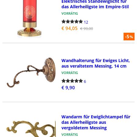
Elektrisches Standewiglicht fűr
das Allerheiligste im Empire-Stil
VORRÄTIG
12
€ 94,05
€ 99,00
-5
%
Wandhalterung für Ewiges Licht,
aus veraltetem Messing, 14 cm
VORRÄTIG
6
€ 9,90
Wandarm fűr Ewiglichtampel fűr
das Allerheiligste aus
vergoldetem Messing
VORRÄTIG