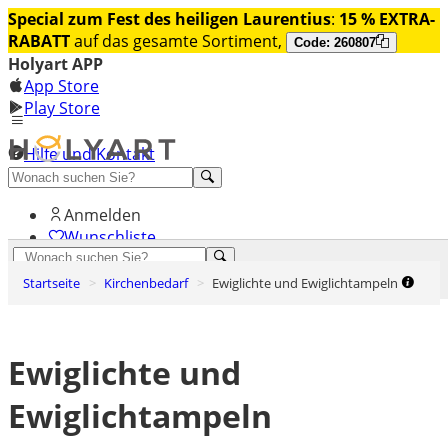
Special zum Fest des heiligen Laurentius
:
15 % EXTRA-
RABATT
auf das gesamte Sortiment,
Code: 260807
Holyart APP
App Store
Play Store
Hilfe und Kontakt
Entdecken Sie Premium
Anmelden
Wunschliste
0
Startseite
Kirchenbedarf
Ewiglichte und Ewiglichtampeln
Warenkorb
Ewiglichte und
Ewiglichtampeln