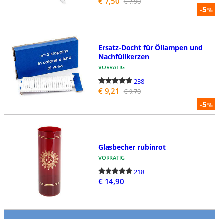
€ 7,50
€ 7,90
-5
%
Ersatz-Docht für Öllampen und
Nachfüllkerzen
VORRÄTIG
238
€ 9,21
€ 9,70
-5
%
Glasbecher rubinrot
VORRÄTIG
218
€ 14,90