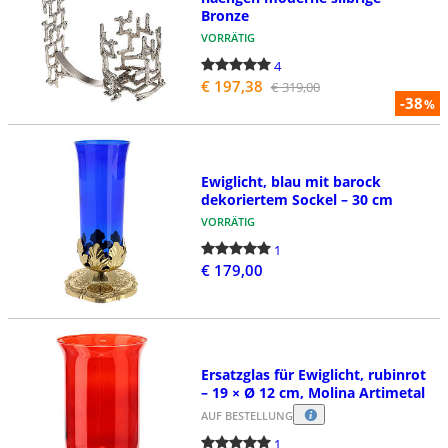
Bronze
VORRÄTIG
4
€ 197,38
€ 319,00
-38
%
Ewiglicht, blau mit barock
dekoriertem Sockel – 30 cm
VORRÄTIG
1
€ 179,00
Ersatzglas für Ewiglicht, rubinrot
– 19 × Ø 12 cm, Molina Artimetal
AUF BESTELLUNG
1