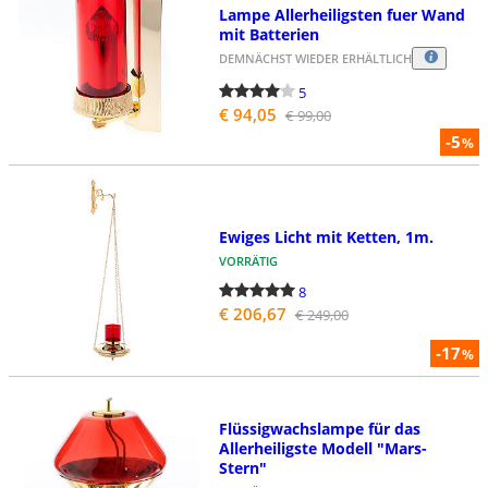
Lampe Allerheiligsten fuer Wand
mit Batterien
DEMNÄCHST WIEDER ERHÄLTLICH
5
€ 94,05
€ 99,00
-5
%
Ewiges Licht mit Ketten, 1m.
VORRÄTIG
8
€ 206,67
€ 249,00
-17
%
Flüssigwachslampe für das
Allerheiligste Modell "Mars-
Stern"