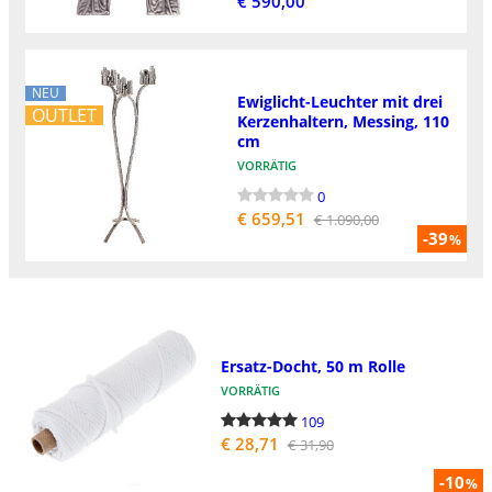
€ 590,00
NEU
Ewiglicht-Leuchter mit drei
OUTLET
Kerzenhaltern, Messing, 110
cm
VORRÄTIG
0
€ 659,51
€ 1.090,00
-39
%
Ersatz-Docht, 50 m Rolle
VORRÄTIG
109
€ 28,71
€ 31,90
-10
%