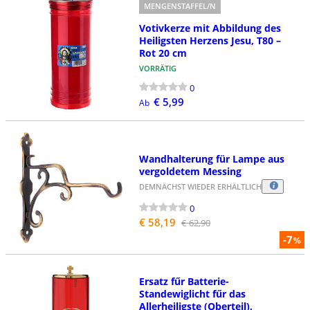
MENGENSTAFFEL/N
Votivkerze mit Abbildung des
Heiligsten Herzens Jesu, T80 –
Rot 20 cm
VORRÄTIG
0
€ 5,99
Ab
Wandhalterung für Lampe aus
vergoldetem Messing
DEMNÄCHST WIEDER ERHÄLTLICH
0
€ 58,19
€ 62,90
-7
%
Ersatz fűr Batterie-
Standewiglicht fűr das
Allerheiligste (Oberteil),