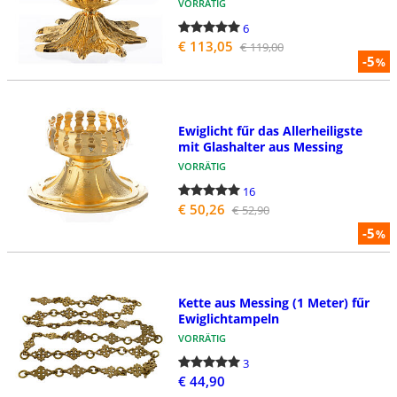
VORRÄTIG
6
€ 113,05
€ 119,00
-5
%
Ewiglicht fűr das Allerheiligste
mit Glashalter aus Messing
VORRÄTIG
16
€ 50,26
€ 52,90
-5
%
Kette aus Messing (1 Meter) fűr
Ewiglichtampeln
VORRÄTIG
3
€ 44,90