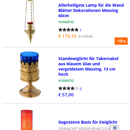
Allerheiligste Lamp für die Wand
Blätter Dekorationen Messing
60cm
VORRÄTIG
1
€ 179,10
€ 199,00
-10
%
Standewiglicht fűr Tabernakel
aus blauem Glas und
vergoldetem Messing, 13 cm
hoch
VORRÄTIG
5
€ 57,00
Gegossene Basis für Ewiglicht
DEMNÄCHST WIEDER ERHÄLTLICH