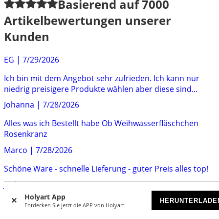
Basierend auf
7000
Artikelbewertungen unserer
Kunden
EG
|
7/29/2026
Ich bin mit dem Angebot sehr zufrieden. Ich kann nur
niedrig preisigere Produkte wählen aber diese sind...
Johanna
|
7/28/2026
Alles was ich Bestellt habe Ob Weihwasserfläschchen
Rosenkranz
Marco
|
7/28/2026
Schöne Ware - schnelle Lieferung - guter Preis alles top!
Jochen
|
7/23/2026
Holyart App
HERUNTERLADE
Lief alles bestens, der Umtausch, ich hatte eine falsche
Entdecken Sie jetzt die APP von Holyart
Größe bestellt, war ganz einfach und sehr kulant.