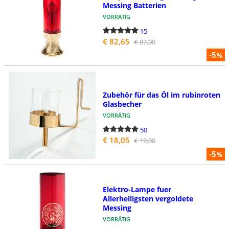
Messing Batterien
VORRÄTIG
15
€ 82,65
€ 87,00
-5
%
Zubehör für das Öl im rubinroten
Glasbecher
VORRÄTIG
50
€ 18,05
€ 19,00
-5
%
Elektro-Lampe fuer
Allerheiligsten vergoldete
Messing
VORRÄTIG