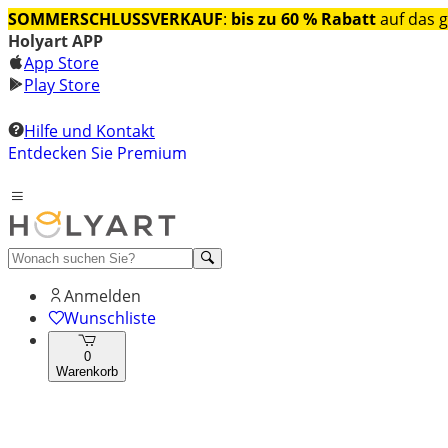
SOMMERSCHLUSSVERKAUF
:
bis zu 60 % Rabatt
auf das 
Holyart APP
App Store
Play Store
Hilfe und Kontakt
Entdecken Sie Premium
Anmelden
Wunschliste
0
Warenkorb