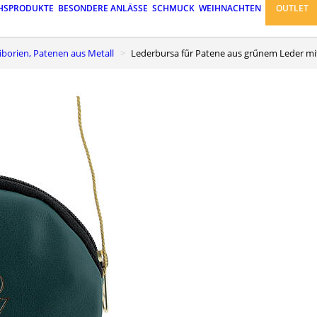
HSPRODUKTE
BESONDERE ANLÄSSE
SCHMUCK
WEIHNACHTEN
OUTLET
 Ziborien, Patenen aus Metall
Lederbursa fűr Patene aus grűnem Leder mit