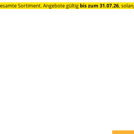
gesamte Sortiment. Angebote gültig
bis zum 31.07.26
, solan