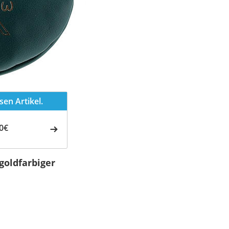
en Artikel.
0€
goldfarbiger