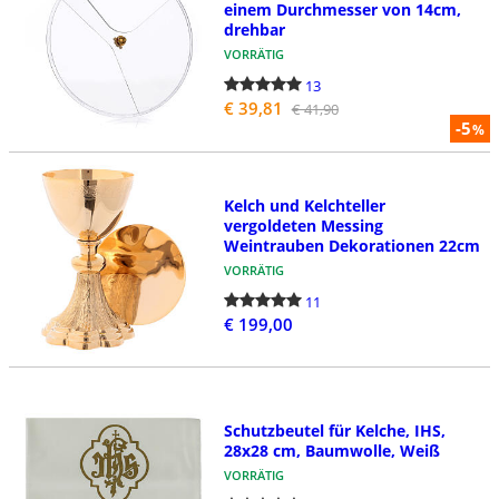
einem Durchmesser von 14cm,
drehbar
VORRÄTIG
13
€ 39,81
€ 41,90
-5
%
Kelch und Kelchteller
vergoldeten Messing
Weintrauben Dekorationen 22cm
VORRÄTIG
11
€ 199,00
Schutzbeutel für Kelche, IHS,
28x28 cm, Baumwolle, Weiß
VORRÄTIG