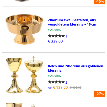
-15
%
Ziborium zwei Gestalten, aus
vergoldetem Messing – 15 cm
VORRÄTIG
1
€ 339,00
Kelch und Ziborium aus goldenen
Messing.
VORRÄTIG
2
€ 139,00
€ 190,00
Ab
-27
%