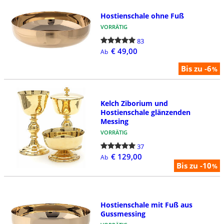
Hostienschale ohne Fuß
VORRÄTIG
83
€ 49,00
Ab
Bis zu -6
%
Kelch Ziborium und
Hostienschale glänzenden
Messing
VORRÄTIG
37
€ 129,00
Ab
Bis zu -10
%
Hostienschale mit Fuß aus
Gussmessing