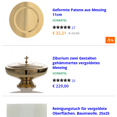
Geformte Patene aus Messing
11cm
VORRÄTIG
27
€ 32,21
€ 33,90
-5
%
Ziborium zwei Gestalten
gehämmertes vergoldetes
Messing
VORRÄTIG
25
€ 229,00
Reinigungstuch für vergoldete
Oberflächen, Baumwolle, 25x25