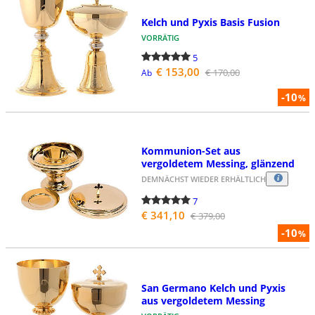
Kelch und Pyxis Basis Fusion
VORRÄTIG
5
€ 153,00
€ 170,00
Ab
-10
%
Kommunion-Set aus
vergoldetem Messing, glänzend
DEMNÄCHST WIEDER ERHÄLTLICH
7
€ 341,10
€ 379,00
-10
%
San Germano Kelch und Pyxis
aus vergoldetem Messing