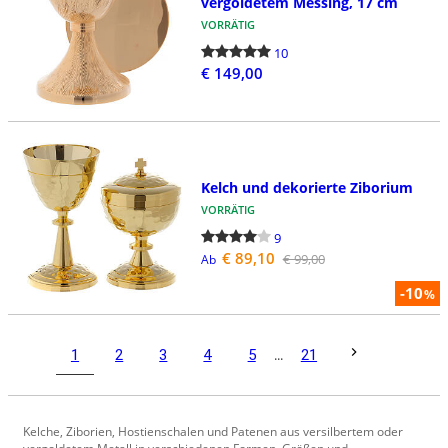
vergoldetem Messing, 17 cm
VORRÄTIG
10
€ 149,00
Kelch und dekorierte Ziborium
VORRÄTIG
9
€ 89,10
€ 99,00
Ab
-10
%
1
2
3
4
5
...
21
Kelche, Ziborien, Hostienschalen und Patenen aus versilbertem oder