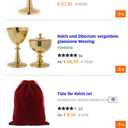
€ 57,85
€ 60,90
-5
%
Kelch und Ziborium vergoldete
glaenzene Messing
VORRÄTIG
34
€ 66,50
€ 70,00
Ab
-5
%
Tüte für Kelch rot
DEMNÄCHST WIEDER ERHÄLTLICH
23
€ 8,92
€ 9,39
Ab
-5
%