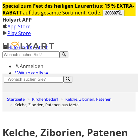
Special zum Fest des heiligen Laurentius
:
15 % EXTRA-
RABATT
auf das gesamte Sortiment, Code:
260807
Holyart APP
App Store
Play Store
Hilfe und Kontakt
Entdecken Sie Premium
Anmelden
Wunschliste
0
Warenkorb
Startseite
Kirchenbedarf
Kelche, Ziborien, Patenen
Kelche, Ziborien, Patenen aus Metall
Kelche, Ziborien, Patenen