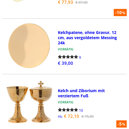
€ 77,93
€ 87,00
-10
%
Kelchpatene, ohne Gravur, 12
cm, aus vergoldetem Messing
24k
VORRÄTIG
9
€ 39,00
Kelch und Ziborium mit
verziertem Fuß
VORRÄTIG
10
€ 72,10
€ 75,90
Ab
-5
%