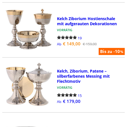
Kelch Ziborium Hostienschale
mit aufgerauten Dekorationen
VORRÄTIG
19
€ 149,00
€ 159,00
Ab
Bis zu -10
%
Kelch, Ziborium, Patene –
silberfarbenes Messing mit
Flechtmotiv
VORRÄTIG
15
€ 179,00
Ab