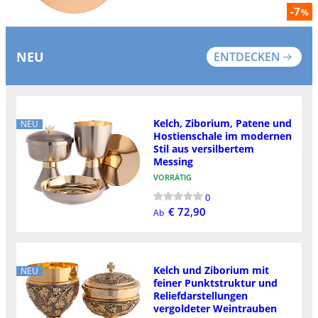
-7
%
NEU
ENTDECKEN
Kelch, Ziborium, Patene und
NEU
Hostienschale im modernen
Stil aus versilbertem
Messing
VORRÄTIG
0
€ 72,90
Ab
Kelch und Ziborium mit
NEU
feiner Punktstruktur und
Reliefdarstellungen
vergoldeter Weintrauben