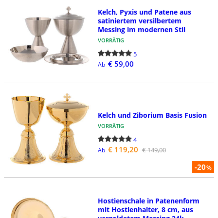
Kelch, Pyxis und Patene aus
satiniertem versilbertem
Messing im modernen Stil
VORRÄTIG
5
€ 59,00
Ab
Kelch und Ziborium Basis Fusion
VORRÄTIG
4
€ 119,20
€ 149,00
Ab
-20
%
Hostienschale in Patenenform
mit Hostienhalter, 8 cm, aus