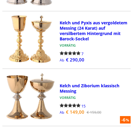
Kelch und Pyxis aus vergoldetem
Messing (24 Karat) auf
versilbertem Hintergrund mit
Barock-Sockel
VORRÄTIG
7
€ 290,00
Ab
Kelch und Ziborium klassisch
Messing
VORRÄTIG
15
€ 149,00
€ 159,00
Ab
-6
%