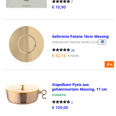
7
€ 10,90
Geformte Patene 16cm Messing
DEMNÄCHST WIEDER ERHÄLTLICH
26
€ 52,16
€ 54,90
-5
%
Stapelbare Pyxis aus
gehämmertem Messing, 17 cm
VORRÄTIG
2
€ 109,00