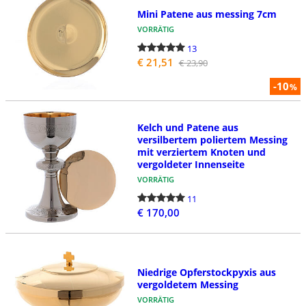
Mini Patene aus messing 7cm
VORRÄTIG
13
€ 21,51
€ 23,90
-10
%
Kelch und Patene aus
versilbertem poliertem Messing
mit verziertem Knoten und
vergoldeter Innenseite
VORRÄTIG
11
€ 170,00
Niedrige Opferstockpyxis aus
vergoldetem Messing
VORRÄTIG