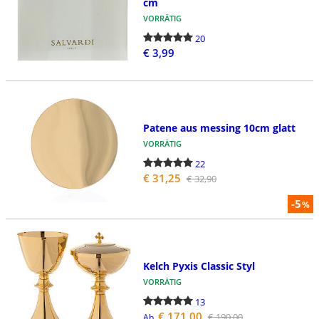
cm
VORRÄTIG
20
€ 3,99
Patene aus messing 10cm glatt
VORRÄTIG
22
€ 31,25
€ 32,90
-5
%
Kelch Pyxis Classic Styl
VORRÄTIG
13
€ 171,00
€ 190,00
Ab