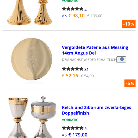
VORRÄTIG
2
€ 98,10
€ 109,00
Ab
-10
%
Vergoldete Patene aus Messing
14cm Angus Dei
DEMNÄCHST WIEDER ERHÄLTLICH
31
€ 52,16
€ 54,90
-5
%
Kelch und Ziborium zweifarbiges
Doppelfinish
VORRÄTIG
5
€ 179,00
Ab