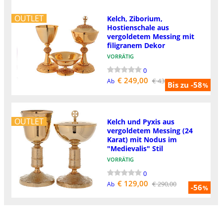
OUTLET
Kelch, Ziborium,
Hostienschale aus
vergoldetem Messing mit
filigranem Dekor
VORRÄTIG
0
€ 249,00
€ 439,00
Ab
Bis zu -58
%
OUTLET
Kelch und Pyxis aus
vergoldetem Messing (24
Karat) mit Nodus im
"Medievalis" Stil
VORRÄTIG
0
€ 129,00
€ 290,00
Ab
-56
%