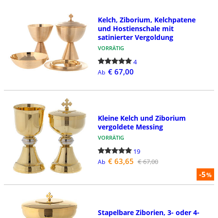
Kelch, Ziborium, Kelchpatene
und Hostienschale mit
satinierter Vergoldung
VORRÄTIG
4
€ 67,00
Ab
Kleine Kelch und Ziborium
vergoldete Messing
VORRÄTIG
19
€ 63,65
€ 67,00
Ab
-5
%
Stapelbare Ziborien, 3- oder 4-