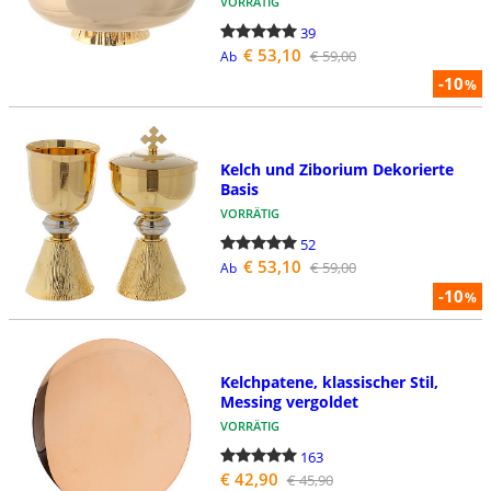
VORRÄTIG
39
€ 53,10
€ 59,00
Ab
-10
%
Kelch und Ziborium Dekorierte
Basis
VORRÄTIG
52
€ 53,10
€ 59,00
Ab
-10
%
Kelchpatene, klassischer Stil,
Messing vergoldet
VORRÄTIG
163
€ 42,90
€ 45,90