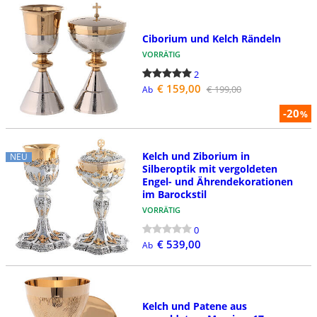
Ciborium und Kelch Rändeln
VORRÄTIG
2
€ 159,00
€ 199,00
Ab
-20
%
Kelch und Ziborium in
NEU
Silberoptik mit vergoldeten
Engel- und Ährendekorationen
im Barockstil
VORRÄTIG
0
€ 539,00
Ab
Kelch und Patene aus