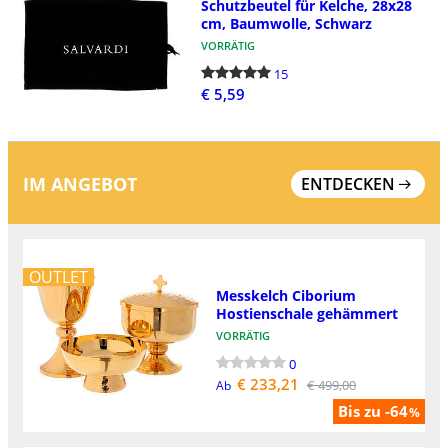
Schutzbeutel für Kelche, 28x28
cm, Baumwolle, Schwarz
VORRÄTIG
15
€ 5,59
IM ANGEBOT
ENTDECKEN
OUTLET
Messkelch Ciborium
Hostienschale gehämmert
VORRÄTIG
0
€ 233,21
€ 499,00
Ab
Bis zu -64
%