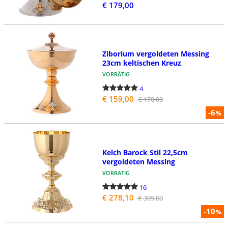
€ 179,00
Ziborium vergoldeten Messing
23cm keltischen Kreuz
VORRÄTIG
4
€ 159,00
€ 170,00
-6
%
Kelch Barock Stil 22,5cm
vergoldeten Messing
VORRÄTIG
16
€ 278,10
€ 309,00
-10
%