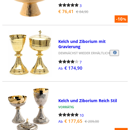
3
€ 76,41
€ 84,90
-10
%
Kelch und Ziborium mit
Gravierung
DEMNÄCHST WIEDER ERHÄLTLICH
7
€ 174,90
Ab
Kelch und Ziborium Reich Stil
VORRÄTIG
10
€ 177,65
€ 209,00
Ab