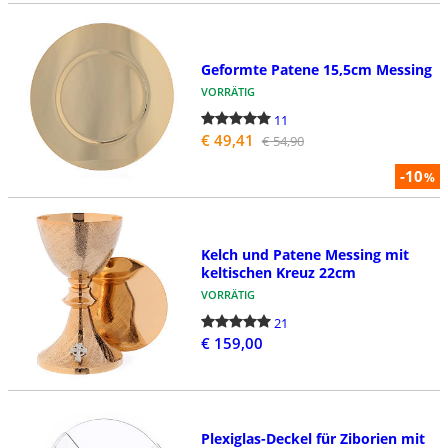
Geformte Patene 15,5cm Messing
VORRÄTIG
11
€ 49,41
€ 54,90
-10
%
Kelch und Patene Messing mit
keltischen Kreuz 22cm
VORRÄTIG
21
€ 159,00
Plexiglas-Deckel für Ziborien mit