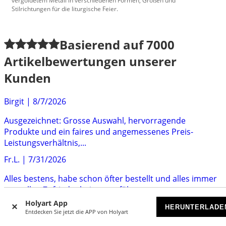
vergoldetem Metall in verschiedenen Formen, Größen und
Stilrichtungen für die liturgische Feier.
Basierend auf
7000
Artikelbewertungen unserer
Kunden
Birgit
|
8/7/2026
Ausgezeichnet: Grosse Auswahl, hervorragende
Produkte und ein faires und angemessenes Preis-
Leistungsverhältnis,...
Fr.L.
|
7/31/2026
Alles bestens, habe schon öfter bestellt und alles immer
zur vollen Zufriedenheit ausgeführt.
Holyart App
EG
|
7/29/2026
HERUNTERLADE
Entdecken Sie jetzt die APP von Holyart
Ich bin mit dem Angebot sehr zufrieden. Ich kann nur