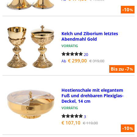
-10
%
Kelch und Ziborium letztes
Abendmahl Gold
VORRÄTIG
20
€ 299,00
€ 319,00
Ab
Bis zu -7
%
Hostienschale mit elegantem
Fuß und drehbaren Plexiglas-
Deckel, 14 cm
VORRÄTIG
3
€ 107,10
€ 119,00
-10
%