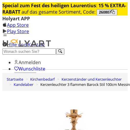
Special zum Fest des heiligen Laurentius
:
15 % EXTRA-
RABATT
auf das gesamte Sortiment, Code:
260807
Holyart APP
App Store
Play Store
Hilfe und Kontakt
Entdecken Sie Premium
Anmelden
Wunschliste
Startseite
Kirchenbedarf
Kerzenständer und Kerzenleuchter
0
Kandelaber
Kerzenleuchter 3 flammen Barock Stil 100cm Messi
Warenkorb