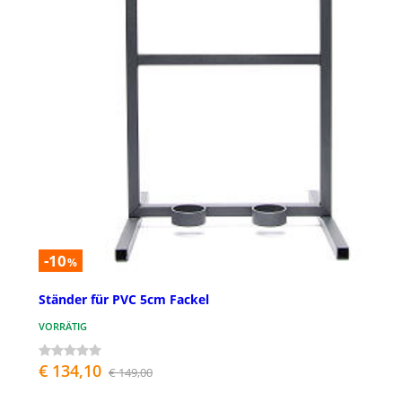
-10
%
Ständer für PVC 5cm Fackel
VORRÄTIG
€ 134,10
€ 149,00