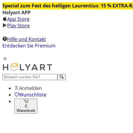
Special zum Fest des heiligen Laurentius
:
15 % EXTRA-
Holyart APP
App Store
Play Store
Hilfe und Kontakt
Entdecken Sie Premium
Anmelden
Wunschliste
0
Warenkorb