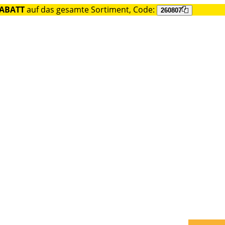
RABATT
auf das gesamte Sortiment, Code:
260807