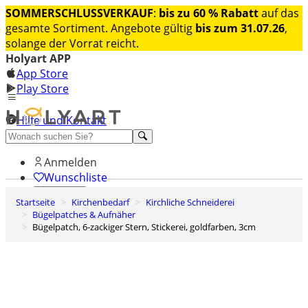
SOMMERSCHLUSSVERKAUF
:
bis zu 60 % Rabatt
auf das
gesamte Sortiment. Angebote gültig
bis zum 31.07.26
,
solange der Vorrat reicht.
Holyart APP
App Store
Play Store
Hilfe und Kontakt
Entdecken Sie Premium
Anmelden
Wunschliste
Startseite
Kirchenbedarf
Kirchliche Schneiderei
0
Bügelpatches & Aufnäher
Warenkorb
Bügelpatch, 6-zackiger Stern, Stickerei, goldfarben, 3cm