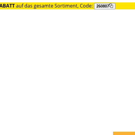
RABATT
auf das gesamte Sortiment, Code:
260807