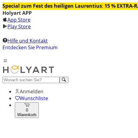
Special zum Fest des heiligen Laurentius
:
15 % EXTRA-
Holyart APP
App Store
Play Store
Hilfe und Kontakt
Entdecken Sie Premium
Anmelden
Wunschliste
0
Warenkorb