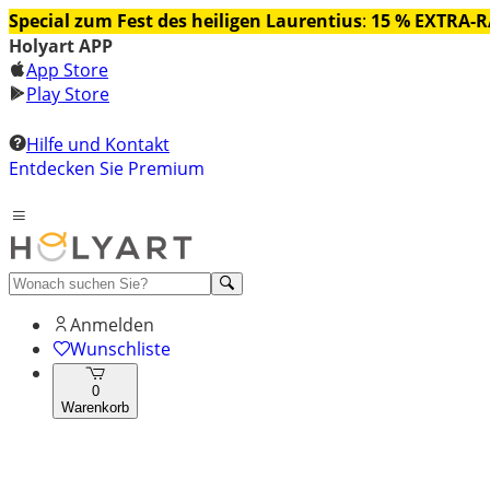
Special zum Fest des heiligen Laurentius
:
15 % EXTRA-
Holyart APP
App Store
Play Store
Hilfe und Kontakt
Entdecken Sie Premium
Anmelden
Wunschliste
0
Warenkorb