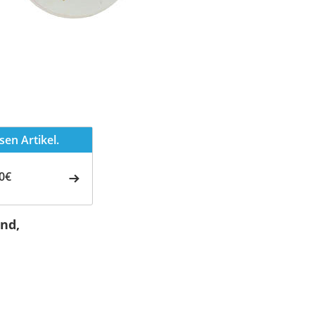
en Artikel.
0€
nd,