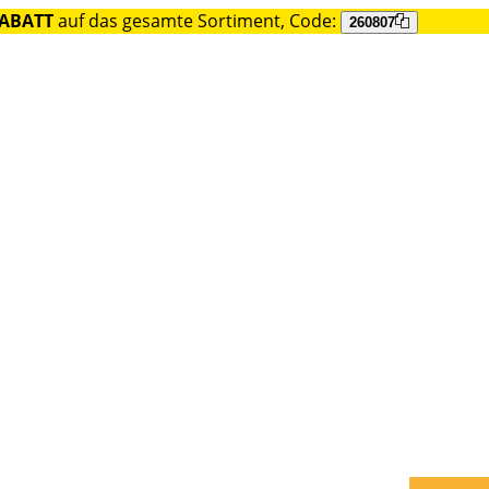
RABATT
auf das gesamte Sortiment, Code:
260807