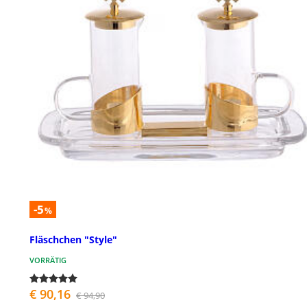
-5
%
Fläschchen "Style"
VORRÄTIG
€ 90,16
€ 94,90