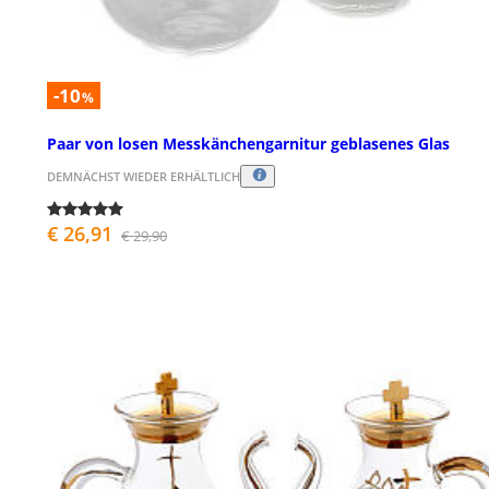
-10
%
Paar von losen Messkänchengarnitur geblasenes Glas
DEMNÄCHST WIEDER ERHÄLTLICH
€ 26,91
€ 29,90