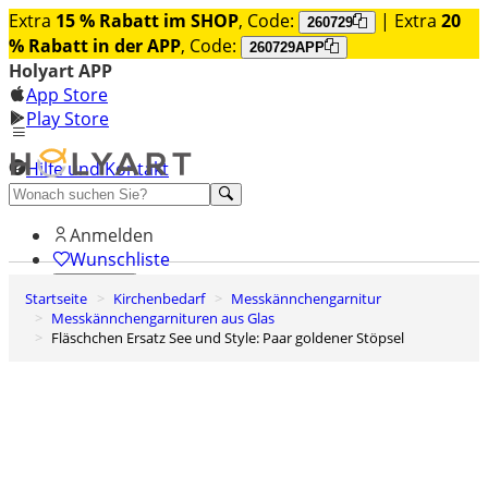
Extra
15 % Rabatt im SHOP
, Code:
| Extra
20
260729
% Rabatt in der APP
, Code:
260729APP
Holyart APP
App Store
Play Store
Hilfe und Kontakt
Entdecken Sie Premium
Anmelden
Wunschliste
Startseite
Kirchenbedarf
Messkännchengarnitur
0
Messkännchengarnituren aus Glas
Warenkorb
Fläschchen Ersatz See und Style: Paar goldener Stöpsel