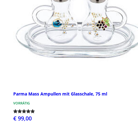
Parma Mass Ampullen mit Glasschale, 75 ml
VORRÄTIG
€ 99,00