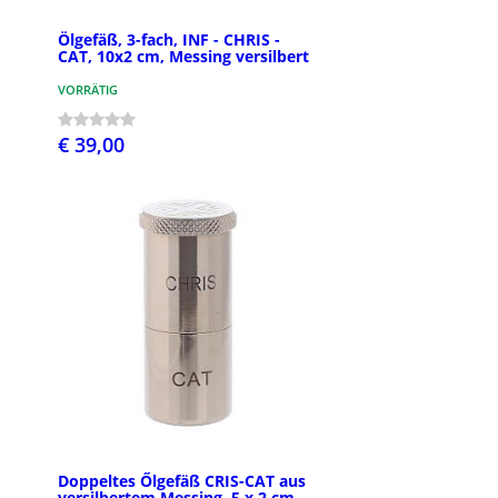
Ölgefäß, 3-fach, INF - CHRIS -
CAT, 10x2 cm, Messing versilbert
VORRÄTIG
€ 39,00
Doppeltes Őlgefäß CRIS-CAT aus
versilbertem Messing, 5 x 2 cm