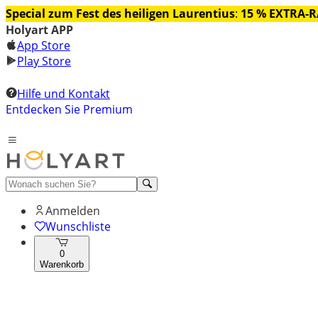
Special zum Fest des heiligen Laurentius
:
15 % EXTRA-
Holyart APP
App Store
Play Store
Hilfe und Kontakt
Entdecken Sie Premium
Anmelden
Wunschliste
0
Warenkorb