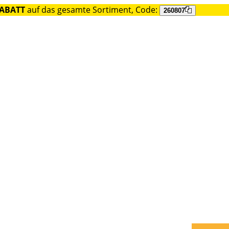
RABATT
auf das gesamte Sortiment, Code:
260807