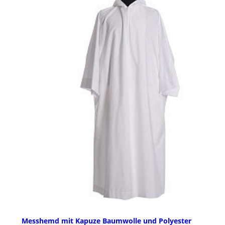
Messhemd mit Kapuze Baumwolle und Polyester