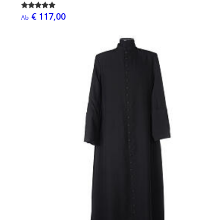
€ 117,00
Ab