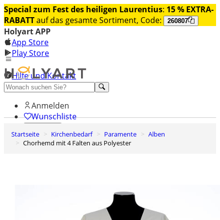
Special zum Fest des heiligen Laurentius
:
15 % EXTRA-
RABATT
auf das gesamte Sortiment, Code:
260807
Holyart APP
App Store
Play Store
Hilfe und Kontakt
Entdecken Sie Premium
Anmelden
Wunschliste
Startseite
Kirchenbedarf
Paramente
Alben
0
Chorhemd mit 4 Falten aus Polyester
Warenkorb