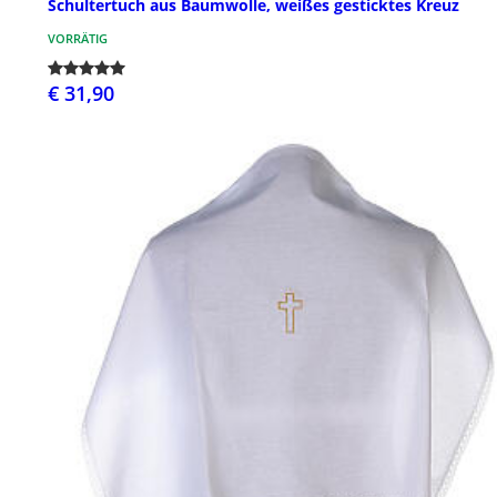
Schultertuch aus Baumwolle, weißes gesticktes Kreuz
VORRÄTIG
€ 31,90