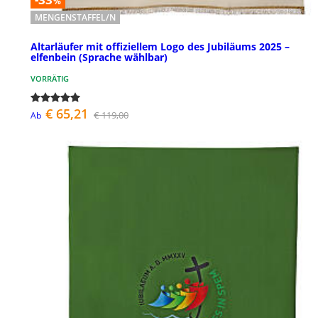
%
MENGENSTAFFEL/N
Altarläufer mit offiziellem Logo des Jubiläums 2025 –
elfenbein (Sprache wählbar)
VORRÄTIG
€ 65,21
€ 119,00
Ab