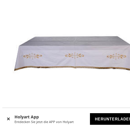
-16
%
Holyart App
HERUNTERLADE
Entdecken Sie jetzt die APP von Holyart
Tischdecke für den Altar aus Baumwolle mit Ähre und Kre
gold