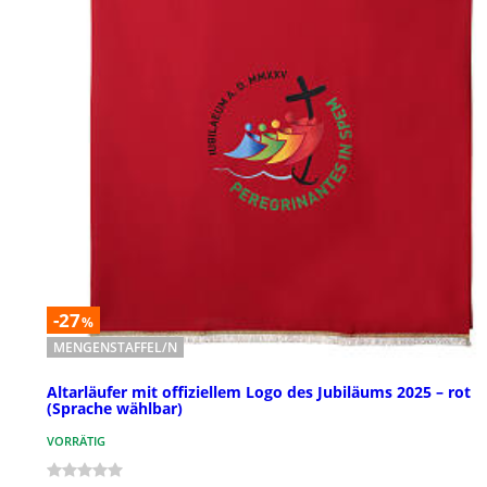
-27
%
MENGENSTAFFEL/N
Altarläufer mit offiziellem Logo des Jubiläums 2025 – rot
(Sprache wählbar)
VORRÄTIG