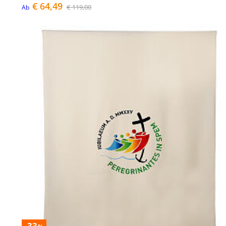
€ 64,49
€ 119,00
Ab
-33