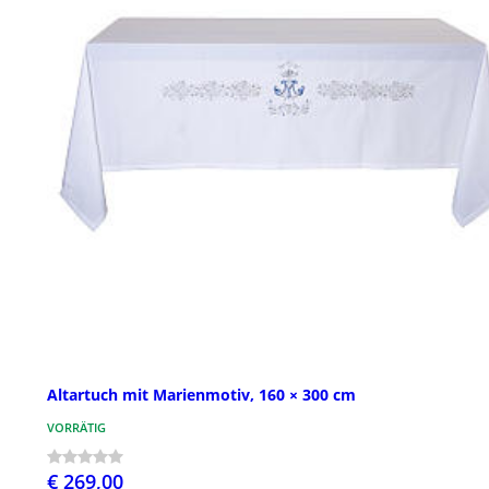
Altartuch mit Marienmotiv, 160 × 300 cm
VORRÄTIG
€ 269,00