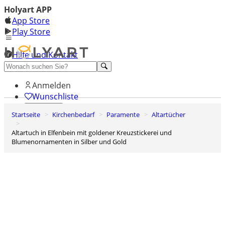
Holyart APP
App Store
Play Store
Hilfe und Kontakt
Entdecken Sie Premium
Anmelden
Wunschliste
Startseite
Kirchenbedarf
Paramente
Altartücher
0
Warenkorb
Altartuch in Elfenbein mit goldener Kreuzstickerei und
Blumenornamenten in Silber und Gold