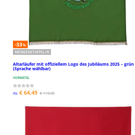
-33
%
MENGENSTAFFEL/N
Altarläufer mit offiziellem Logo des Jubiläums 2025 – grün
(Sprache wählbar)
VORRÄTIG
€ 64,49
€ 119,00
Ab