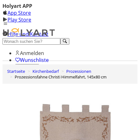
Holyart APP
App Store
Play Store
Hilfe und Kontakt
Entdecken Sie Premium
Anmelden
Wunschliste
Startseite
Kirchenbedarf
Prozessionen
0
Prozessionsfahne Christi Himmelfahrt, 145x80 cm
Warenkorb