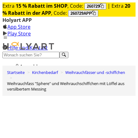
Extra
15 % Rabatt im SHOP
, Code:
| Extra
20
260729
% Rabatt in der APP
, Code:
260729APP
Holyart APP
App Store
Play Store
Hilfe und Kontakt
Entdecken Sie Premium
Anmelden
Startseite
Kirchenbedarf
Weihrauchfässer und -schiffchen
Wunschliste
Weihrauchfass "Sphere" und Weihrauchschiffchen mit Löffel aus
0
versilbertem Messing
Warenkorb