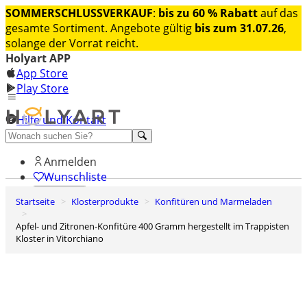
SOMMERSCHLUSSVERKAUF
:
bis zu 60 % Rabatt
auf das
gesamte Sortiment. Angebote gültig
bis zum 31.07.26
,
solange der Vorrat reicht.
Holyart APP
App Store
Play Store
Hilfe und Kontakt
Entdecken Sie Premium
Anmelden
Wunschliste
Startseite
Klosterprodukte
Konfitüren und Marmeladen
0
Warenkorb
Apfel- und Zitronen-Konfitüre 400 Gramm hergestellt im Trappisten
Kloster in Vitorchiano