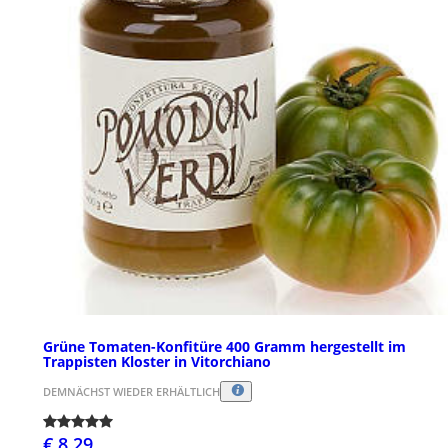
Grüne Tomaten-Konfitüre 400 Gramm hergestellt im
Trappisten Kloster in Vitorchiano
DEMNÄCHST WIEDER ERHÄLTLICH
€ 8,29