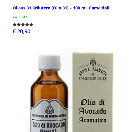
Öl aus 31 Kräutern (Olio 31) – 100 ml, Camaldoli
VORRÄTIG
€ 20,90