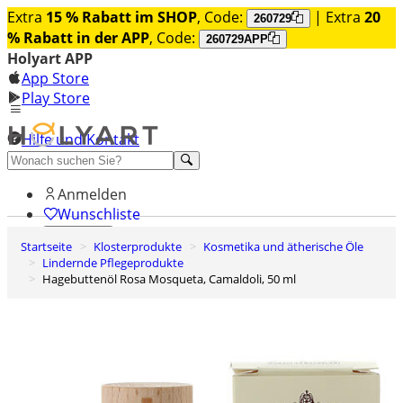
Extra
15 % Rabatt im SHOP
, Code:
| Extra
20
260729
% Rabatt in der APP
, Code:
260729APP
Holyart APP
App Store
Play Store
Hilfe und Kontakt
Entdecken Sie Premium
Anmelden
Wunschliste
Startseite
Klosterprodukte
Kosmetika und ätherische Öle
0
Lindernde Pflegeprodukte
Warenkorb
Hagebuttenöl Rosa Mosqueta, Camaldoli, 50 ml