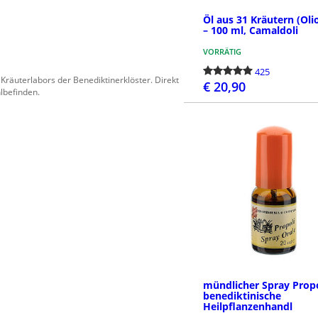
Öl aus 31 Kräutern (Oli
– 100 ml, Camaldoli
VORRÄTIG
425
Kräuterlabors der Benediktinerklöster. Direkt
€ 20,90
lbefinden.
BESTELLE
mündlicher Spray Propo
benediktinische
Heilpflanzenhandl