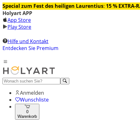
Special zum Fest des heiligen Laurentius
:
15 % EXTRA-
Holyart APP
App Store
Play Store
Hilfe und Kontakt
Entdecken Sie Premium
Anmelden
Wunschliste
0
Warenkorb