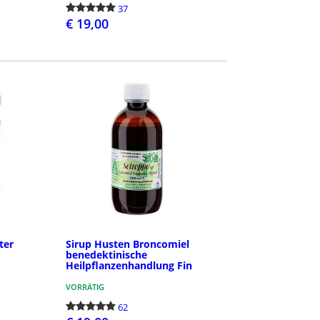
37
€ 19,00
N
BESTELLEN
ter
Sirup Husten Broncomiel
benedektinische
Heilpflanzenhandlung Fin
VORRÄTIG
62