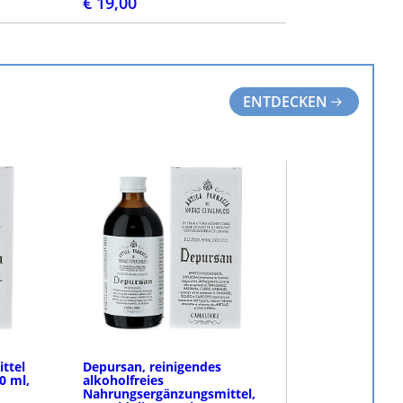
€ 19,00
N
BESTELLEN
ENTDECKEN
ttel
Depursan, reinigendes
0 ml,
alkoholfreies
Nahrungsergänzungsmittel,