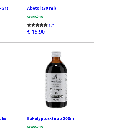
o 31)
Abetol (30 ml)
VORRÄTIG
171
€ 15,90
N
BESTELLEN
lis
Eukalyptus-Sirup 200ml
VORRÄTIG