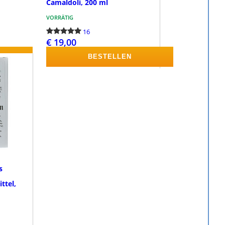
Camaldoli, 200 ml
VORRÄTIG
16
€ 19,00
EN
BESTELLEN
s
ttel,