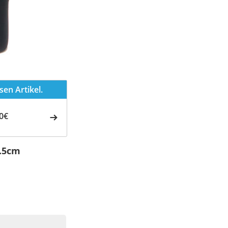
en Artikel.
0€
1.5cm