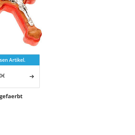
en Artikel.
0€
gefaerbt