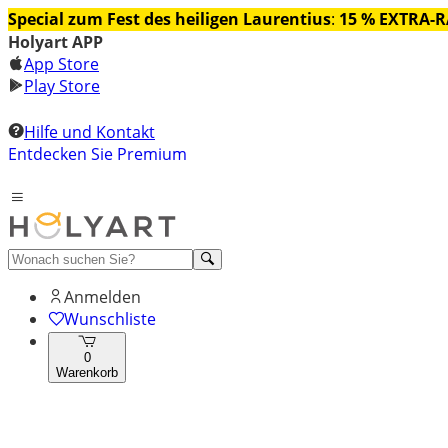
Special zum Fest des heiligen Laurentius
:
15 % EXTRA-
Holyart APP
App Store
Play Store
Hilfe und Kontakt
Entdecken Sie Premium
Anmelden
Wunschliste
0
Warenkorb