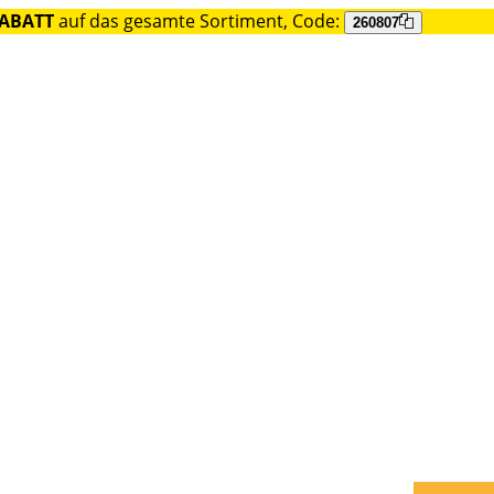
RABATT
auf das gesamte Sortiment, Code:
260807