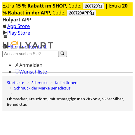
Extra
15 % Rabatt im SHOP
, Code:
| Extra
20
260729
% Rabatt in der APP
, Code:
260729APP
Holyart APP
App Store
Play Store
Hilfe und Kontakt
Entdecken Sie Premium
Anmelden
Wunschliste
Startseite
Schmuck
Kollektionen
0
Schmuck der Marke Benedictus
Warenkorb
Ohrstecker, Kreuzform, mit smaragdgrünen Zirkonia, 925er Silber,
Benedictus