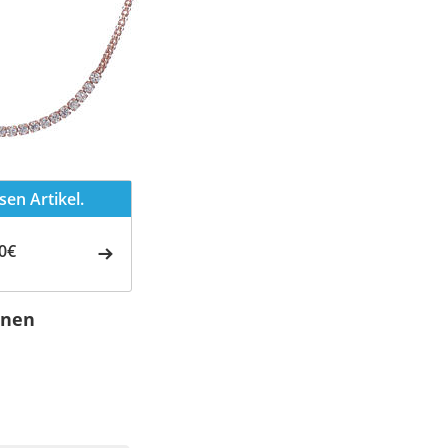
en Artikel.
0€
onen