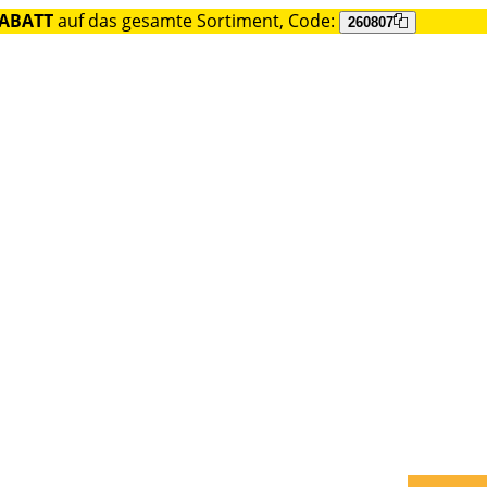
RABATT
auf das gesamte Sortiment, Code:
260807