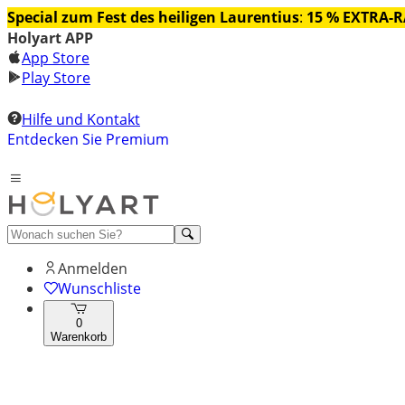
Special zum Fest des heiligen Laurentius
:
15 % EXTRA-
Holyart APP
App Store
Play Store
Hilfe und Kontakt
Entdecken Sie Premium
Anmelden
Wunschliste
0
Warenkorb