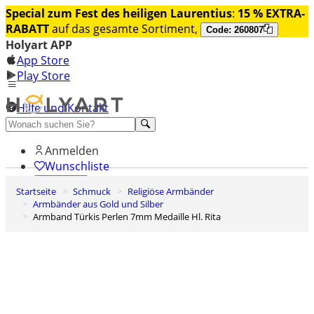
Special zum Fest des heiligen Laurentius
:
15 % EXTRA-
RABATT
auf das gesamte Sortiment,
Code: 260807
Holyart APP
App Store
Play Store
Hilfe und Kontakt
Entdecken Sie Premium
Anmelden
Wunschliste
Startseite
Schmuck
Religiöse Armbänder
0
Armbänder aus Gold und Silber
Warenkorb
Armband Türkis Perlen 7mm Medaille Hl. Rita