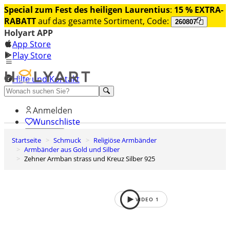
Special zum Fest des heiligen Laurentius
:
15 % EXTRA-
RABATT
auf das gesamte Sortiment, Code:
260807
Holyart APP
App Store
Play Store
Hilfe und Kontakt
Entdecken Sie Premium
Anmelden
Wunschliste
Startseite
Schmuck
Religiöse Armbänder
0
Armbänder aus Gold und Silber
Warenkorb
Zehner Armban strass und Kreuz Silber 925
VIDEO
1