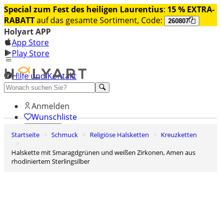
Special zum Fest des heiligen Laurentius
:
15 % EXTRA-
RABATT
auf das gesamte Sortiment, Code:
260807
Holyart APP
App Store
Play Store
Hilfe und Kontakt
Entdecken Sie Premium
Anmelden
Wunschliste
Startseite
Schmuck
Religiöse Halsketten
Kreuzketten
0
Warenkorb
Halskette mit Smaragdgrünen und weißen Zirkonen, Amen aus
rhodiniertem Sterlingsilber