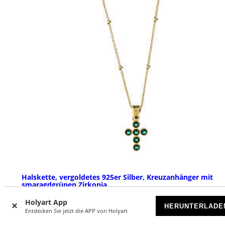
Halskette, vergoldetes 925er Silber, Kreuzanhänger mit
smaragdgrünen Zirkonia
VORRÄTIG
Holyart App
HERUNTERLADE
Entdecken Sie jetzt die APP von Holyart
€ 73,90