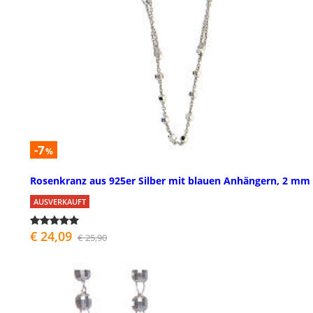
-7
%
Rosenkranz aus 925er Silber mit blauen Anhängern, 2 mm
AUSVERKAUFT
€ 24,09
€ 25,90