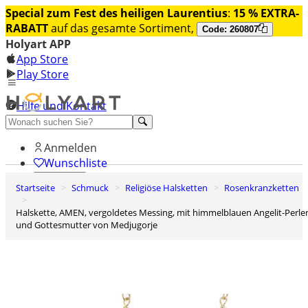
Special zum Fest des heiligen Laurentius
:
15 % EXTRA-
RABATT
auf das gesamte Sortiment,
Code: 260807
Holyart APP
App Store
Play Store
Hilfe und Kontakt
Entdecken Sie Premium
Anmelden
Wunschliste
Startseite
Schmuck
Religiöse Halsketten
Rosenkranzketten
0
Warenkorb
Halskette, AMEN, vergoldetes Messing, mit himmelblauen Angelit-Perlen
und Gottesmutter von Medjugorje