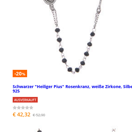
-20
%
Schwarzer "Heiliger Pius" Rosenkranz, weiße Zirkone, Silb
925
AUSVERKAUFT
€ 42,32
€ 52,90