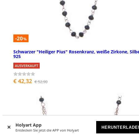
-20
%
Schwarzer "Heiliger Pius" Rosenkranz, weiße Zirkone, Silb
925
AUSVERKAUFT
€ 42,32
€ 52,90
Holyart App
HERUNTERLADE
Entdecken Sie jetzt die APP von Holyart