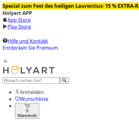
Special zum Fest des heiligen Laurentius
:
15 % EXTRA-
Holyart APP
App Store
Play Store
Hilfe und Kontakt
Entdecken Sie Premium
Anmelden
Wunschliste
0
Warenkorb