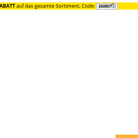
RABATT
auf das gesamte Sortiment, Code:
260807